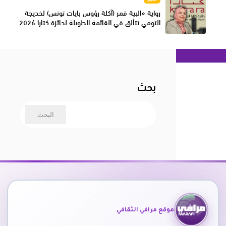
رواية «البية قمر (آكلة رؤوس بايات تونس) لخديجة
التومي تتألق في القائمة الطويلة لجائزة كتارا 2026
بحث
موقع مرافي الثقافي