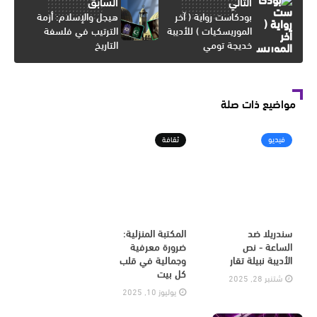
التالي
السابق
بودكاست رواية ( آخر
هيجل والإسلام: أزمة
الموريسكيات ) للأديبة
الترتيب في فلسفة
خديجة تومي
التاريخ
مواضيع ذات صلة
فيديو
ثقافة
سندريلا ضد
المكتبة المنزلية:
الساعة - نص
ضرورة معرفية
الأديبة نبيلة تقار
وجمالية في قلب
كل بيت
شتنبر 28, 2025
يوليوز 10, 2025