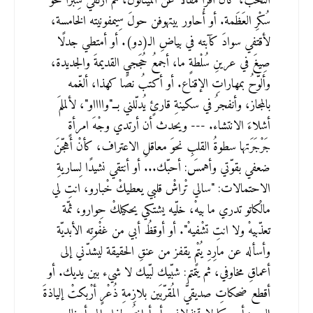
النُخَب، كأنْ أقرأَ مقالًا عن الميثانول، ثم أرتقي شِبرًا نحو
سُكْرِ العَظَمة. أو أُحاور بيتهوفن حولَ سِيمفونيته الخامسة،
لأقتفي سوادَ كآبته في بياضِ الـ(دو). أو أمتطي جدلًا
صِيغَ في عرينِ سُلْطةٍ ما، أجمعُ حُجَجي القديمةَ والجديدة،
وألوّحُ بمهاراتِ الإقناع. أو أكتبُ نصًا كهذا، ألغّمه
بالمجاز، وأنفجرُ في سكينةِ قارئٍ يُدلّلني بــ"وااااو"، لألملمَ
أشلاءَ الانتشاء. --- ويحدث أن أرتدي وجْهَ امرأةٍ
جَرْجَرَتها سطوةُ القلبِ نحوَ معاقلِ الاعتراف، كأنْ أهجّنَ
ضعفي بقوّتي وأهمسَ: أحبّك... أو أنتقي نشيدًا لِساريةِ
الاحتمالات: "سالي تْراشْ قلبي يعطيكْ خْبارو، انتِ لي
مالْكاتو تدري ما بيهْ، خلّيه يشتكي يحكيلكْ حِوارو، ثمّة
تعذّبيهْ ولا انتِ تشْفيهْ". أو أوقظُ أبي من غفْوتِه الأبديّة
وأسأله عن مارِدِ يُتْمٍ يقفز من عنقِ الحقيقة ليشدّني إلى
أعماقِ مخاوفي، ثم يتمتم: شبّيك لبّيك لا شيء بين يديك. أو
أقطع ضحكاتِ صديقيَّ المُقرّبَين بلازِمةِ ذُعْرٍ أرْبكتْ إلياذةَ