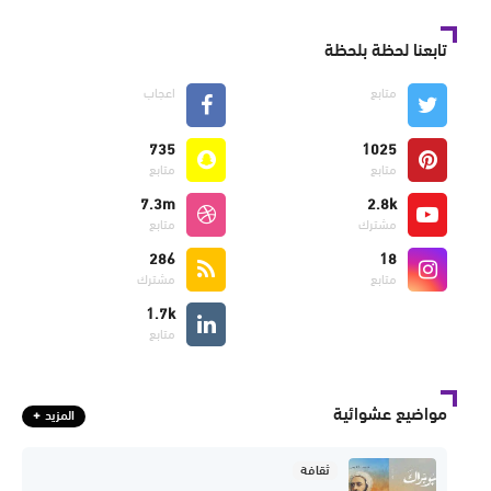
تابعنا لحظة بلحظة
متابع
اعجاب
735
1025
متابع
متابع
7.3m
2.8k
مشترك
متابع
286
18
متابع
مشترك
1.7k
متابع
مواضيع عشوائية
المزيد
ثقافة