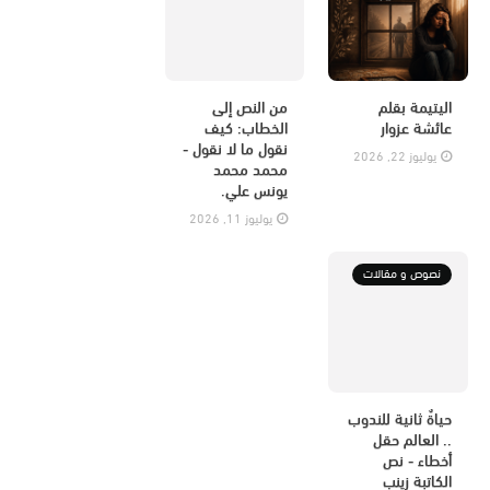
اليتيمة بقلم
من النص إلى
عائشة عزوار
الخطاب: كيف
نقول ما لا نقول -
يوليوز 22, 2026
محمد محمد
يونس علي.
يوليوز 11, 2026
نصوص و مقالات
حياةٌ ثانية للندوب
.. العالم حقل
أخطاء - نص
الكاتبة زينب