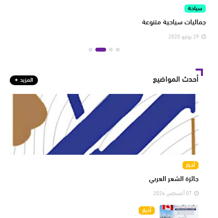
سياحة
الم
جماليات سياحية متنوعة
المن
29 يوليو 2020
29 يولي
أحدث المواضيع
المزيد
أخبار
جائزة الشعر العربي
07 أغسطس 2026
أخبار