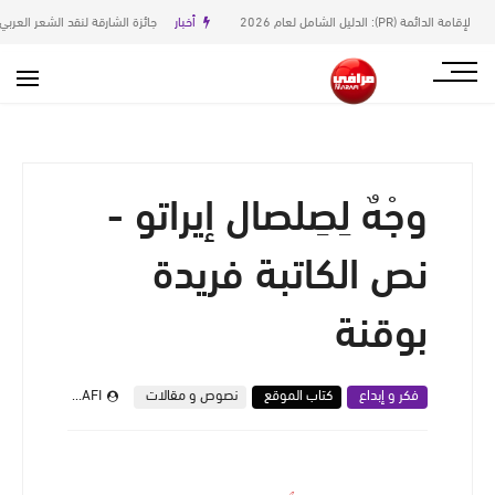
أخبار
جائزة الشارقة لنقد الشعر العربي في دورتها السادسة
وجْهٌ لِصِلصال إيراتو -
نص الكاتبة فريدة
بوقنة
فكر و إبداع
كتاب الموقع
نصوص و مقالات
MARAFI
يوليو 09, 2025