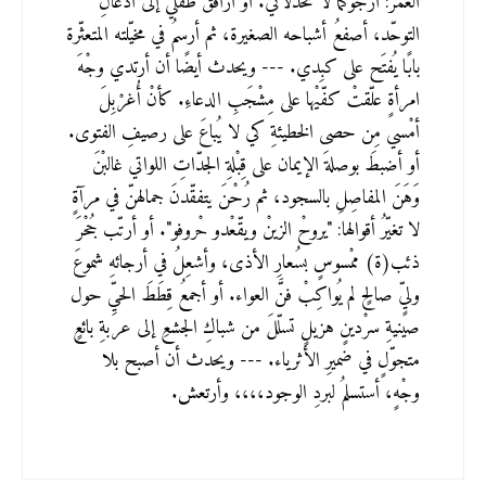
العمر: أرجوكما لا تخذلاني. أو أرافقُ طفلي إلى أدغالِ
التوحّد، أصفعُ أشباحه الصغيرة، ثم أرسمُ في مخيّلته المتعثّرة
بابًا يُفتَح على كبِدي. --- ويحدث أيضًا أن أرتدي وجْهَ
امرأةٍ علّقتْ كفّيْها على مِشْجَبِ الدعاءِ. كأنْ أُغرْبِلَ
أمْسي مِن حصى الخطيئةِ كي لا يُباعَ على رصيفِ الفتوى.
أو أضبطَ بوصلةَ الإيمان على قِبْلةِ الجدّاتِ اللواتي غالبْنَ
وَهَنَ المفاصِلِ بالسجود، ثم رُحْنَ يتفقّدنَ جمالهنّ في مرآةٍ
لا تغيّرُ أقوالها: "يروحْ الزينْ ويقّعْدو حْروفو". أو أرتّب جُحْرَ
ذئب(ة) ممْسوسٍ بسُعارِ الأذى، وأشعِلُ في أرجائهِ شموعَ
وليٍّ صالحٍ لم يُواكِبْ فنَّ العواء. أو أجمعُ قِطَطَ الحيِّ حول
صينيةِ سرْدينٍ هزيلٍ تسلّلَ من شباكِ الجشعِ إلى عربةِ بائعٍ
متجوّلٍ في ضميرِ الأثرياء. --- ويحدث أن أصبح بلا
وجْهٍ، أستسلمُ لبردِ الوجود،،،، وأرتعش.