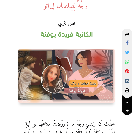
وجْهٌ لِصِلصال إيراتو
نص نثري
الكاتبة فريدة بوقنة
-
+
يحدُث أن أرتدي وجْهَ امرأةٍ روّضتْ ملامحَها على ثيمةِ