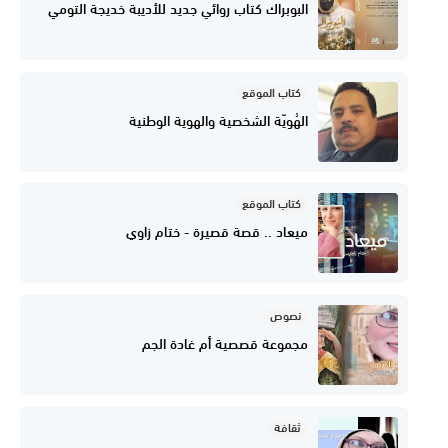
البوبراك كتاب روائي جديد للأديبة خديجة التومي
كتاب الموقع
الهُويّة الشخصية والهوية الوطنية
كتاب الموقع
ميعاد .. قصة قصيرة - ختام زاوي
نصوص
مجموعة قصصية أم غادة الجم
ثقافة