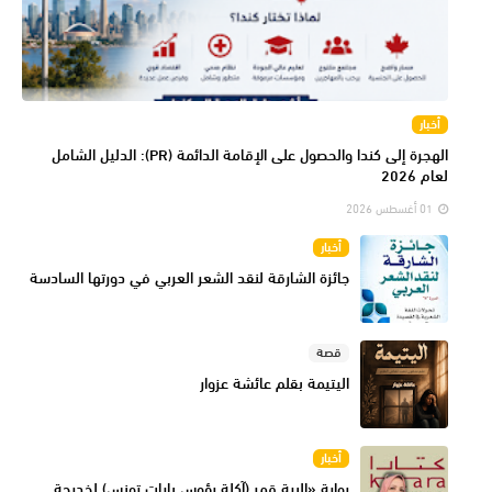
أخبار
الهجرة إلى كندا والحصول على الإقامة الدائمة (PR): الدليل الشامل
لعام 2026
01 أغسطس 2026
أخبار
جائزة الشارقة لنقد الشعر العربي في دورتها السادسة
قصة
اليتيمة بقلم عائشة عزوار
أخبار
رواية «البية قمر (آكلة رؤوس بايات تونس) لخديجة