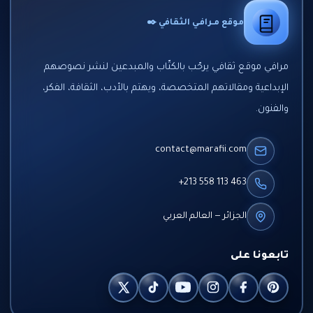
موقع مـرافـي الثقافي ✒️
مرافي موقع ثقافي يرحّب بالكتّاب والمبدعين لنشر نصوصهم
الإبداعية ومقالاتهم المتخصصة، ويهتم بالأدب، الثقافة، الفكر،
والفنون.
contact@marafii.com
+213 558 113 463
الجزائر — العالم العربي
تابعونا على