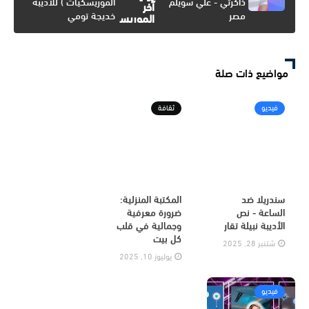
ذاكرتي - علي سويلم
الموريسكيات ) للأديبة
مصر
خديجة تومي
مواضيع ذات صلة
فيديو
ثقافة
سندريلا ضد
المكتبة المنزلية:
الساعة - نص
ضرورة معرفية
الأديبة نبيلة تقار
وجمالية في قلب
كل بيت
شتنبر 28, 2025
يوليوز 10, 2025
فيديو