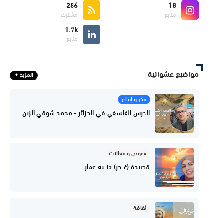
286
18
متابع
مشترك
1.7k
متابع
مواضيع عشوائية
المزيد
فكر و إبداع
الدرس الفلسفي في الجزائر - محمد شوقي الزين
نصوص و مقالات
قصيدة (غــدر) منــية عمّار
ثقافة