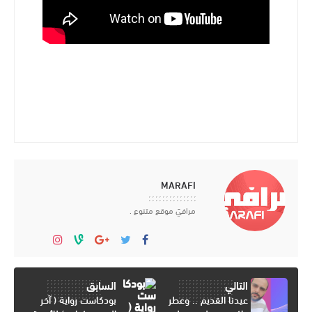
MARAFI
مرافيَ موقع متنوع .
التالي
السابق
عيدنا القديم .. وعطر
بودكاست رواية ( آخر