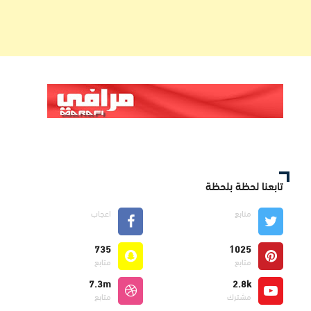
تابعنا لحظة بلحظة
متابع
اعجاب
735
1025
متابع
متابع
7.3m
2.8k
مشترك
متابع