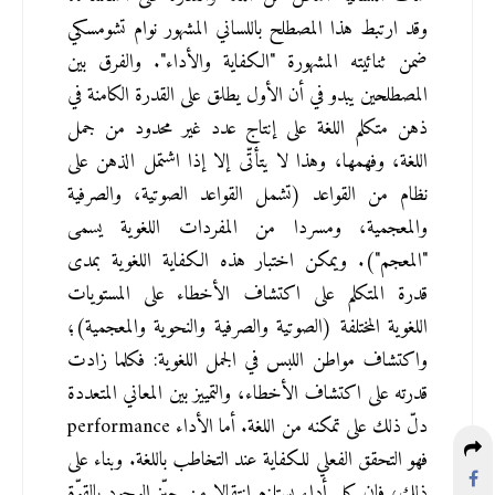
وقد ارتبط هذا المصطلح باللساني المشهور نوام تشومسكي 
ضمن ثنائيته المشهورة "الكفاية والأداء". والفرق بين 
المصطلحين يبدو في أن الأول يطلق على القدرة الكامنة في 
ذهن متكلم اللغة على إنتاج عدد غير محدود من جمل 
اللغة، وفهمها، وهذا لا يتأتّى إلا إذا اشتمل الذهن على 
نظام من القواعد (تشمل القواعد الصوتية، والصرفية 
والمعجمية، ومسردا من المفردات اللغوية يسمى 
"المعجم"). ويمكن اختبار هذه الكفاية اللغوية بمدى 
قدرة المتكلم على اكتشاف الأخطاء على المستويات 
اللغوية المختلفة (الصوتية والصرفية والنحوية والمعجمية)؛ 
واكتشاف مواطن اللبس في الجمل اللغوية: فكلما زادت 
قدرته على اكتشاف الأخطاء، والتمييز بين المعاني المتعددة 
دلّ ذلك على تمكنه من اللغة. أما الأداء performance 
فهو التحقق الفعلي للكفاية عند التخاطب باللغة. وبناء على 
ذلك، فإن كل أداء يستلزم انتقالا من حيّز الوجود بالقوّة 