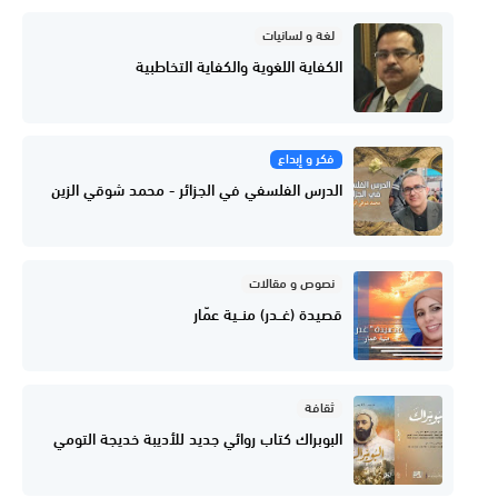
لغة و لسانيات
الكفاية اللغوية والكفاية التخاطبية
فكر و إبداع
الدرس الفلسفي في الجزائر - محمد شوقي الزين
نصوص و مقالات
قصيدة (غــدر) منــية عمّار
ثقافة
البوبراك كتاب روائي جديد للأديبة خديجة التومي