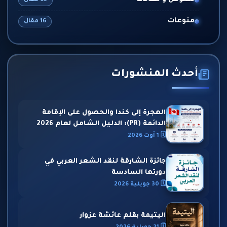
نصوص و مقالات
منوعات
16 مقال
أحدث المنشورات
الهجرة إلى كندا والحصول على الإقامة
الدائمة (PR): الدليل الشامل لعام 2026
🗓 1 أوت 2026
جائزة الشارقة لنقد الشعر العربي في
دورتها السادسة
🗓 30 جويلية 2026
اليتيمة بقلم عائشة عزوار