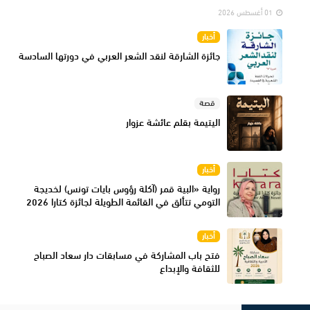
01 أغسطس 2026
أخبار
جائزة الشارقة لنقد الشعر العربي في دورتها السادسة
قصة
اليتيمة بقلم عائشة عزوار
أخبار
رواية «البية قمر (آكلة رؤوس بايات تونس) لخديجة
التومي تتألق في القائمة الطويلة لجائزة كتارا 2026
أخبار
فتح باب المشاركة في مسابقات دار سعاد الصباح
للثقافة والإبداع