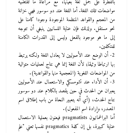
بالفطرة على جمل لغة بعينها، مع مراعاة ما تقتضيه 
مواضعات تلك اللغة. أما اللغة عند دو سوسور فهي خزانة 
من المعجم والقواعد المنظمة الموجودة وجودا كامنا على 
نحو مستقل. ولذلك فإن عناية اللسانيين ينبغي أن تتوجه 
إلى ما هو موجود بالفعل وليس إلى القدرات الكامنة 
للمتكلمين.
2- أن الوضع عند الأصوليين لا يعادل اللغة ولكنه يرتبط 
بها ارتباطا وثيقا؛ لأن اللغة إنما هي نتاج لعمليات متوالية 
من المواضعات اللغوية (المعجمية منها والقواعدية).
3- أن الأداء عند تشومسكي والاستعمال عند الأصوليين 
يعبران عن الحدث في حين يقصد بالكلام عند دو سوسور 
نتاج الحدث، (أي أنه بتعبير النحاة من باب إطلاق اسم 
المصدر، وإرادة اسم المفعول).
أما البراغماتيون pragmatists فيعنون بعملية الاستعمال 
عناية كبيرة، بل إن كلمة pragmatics نفسها تعني "علم 