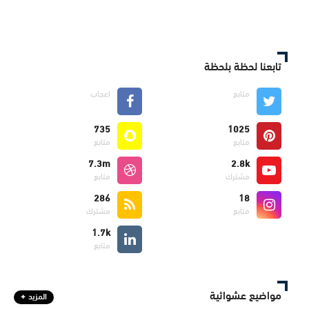
تابعنا لحظة بلحظة
متابع
اعجاب
735
1025
متابع
متابع
7.3m
2.8k
مشترك
متابع
286
18
متابع
مشترك
1.7k
متابع
مواضيع عشوائية
المزيد