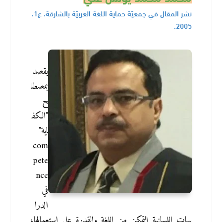
نشر المقال في جمعيّة حماية اللغة العربيّة بالشارقة، ع1، 
2005.
يقصد 
بمصطل
ح 
"الكف
اية" 
com
pete
nce 
في 
الدرا
سات اللسانية التمكن من اللغة والقدرة على استعمالها، 