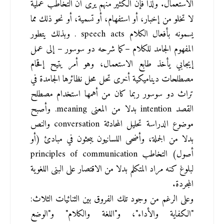
الاستعمال. ولذا فإن الكثير منهم يرى أن التخاطب عملية 
لا تخلو من إخبار، أو استفهام، أو تسمية، أو نحو ذلك مما 
يسمونه بأفعال الكلام speech acts . وبذلك يتطور 
المفهوم الجامد للكلام –كما شرحه دو سوسور – إلى عمل 
إيجابي يأخذ طابع الاستعمال، وهو أمر يتيح إقحام 
مصطلحات ديناميكية أخرى تحل محل نظائرها الجامدة في 
تراث دو سوسور ربما كان من أهمها استخدام مصطلح 
القصد intention بدلا من المعنى meaning. وأصبح 
موضوع الدراسة تحليل المحادثة conversation والنص 
بدلا من الجملة، وأضحى اللسانيون يبحثون في مبادئ (أو 
أصول) التخاطب principles of communication 
لبلوغ كنه مراد المتكلم بدلا من الاقتصار على البنى اللغوية 
المجردة.
وعلى الرغم من وجود تلك الفروق بين الثنائيات الثلاث: 
"الكفاية والأداء"، و"اللغة والكلام" و"الوضع 