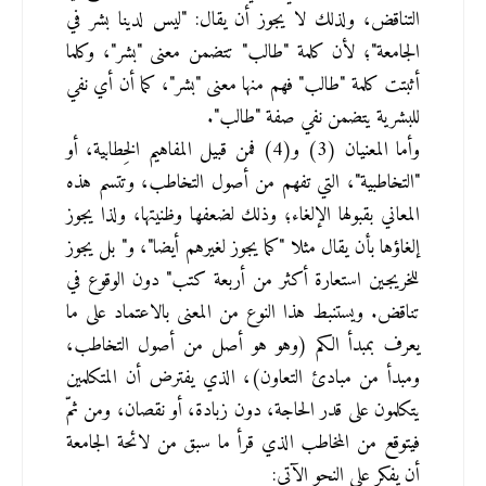
التناقض، ولذلك لا يجوز أن يقال: "ليس لدينا بشر في 
الجامعة"؛ لأن كلمة "طالب" تتضمن معنى "بشر"، وكلما 
أثبتت كلمة "طالب" فهم منها معنى "بشر"، كما أن أي نفي 
للبشرية يتضمن نفي صفة "طالب".
وأما المعنيان (3) و(4) فمن قبيل المفاهيم الخِطابية، أو 
"التخاطبية"، التي تفهم من أصول التخاطب، وتتسم هذه 
المعاني بقبولها الإلغاء؛ وذلك لضعفها وظنيتها، ولذا يجوز 
إلغاؤها بأن يقال مثلا "كما يجوز لغيرهم أيضا"، و" بل يجوز 
للخريجين استعارة أكثر من أربعة كتب" دون الوقوع في 
تناقض. ويستنبط هذا النوع من المعنى بالاعتماد على ما 
يعرف بمبدأ الكم (وهو هو أصل من أصول التخاطب، 
ومبدأ من مبادئ التعاون)، الذي يفترض أن المتكلمين 
يتكلمون على قدر الحاجة، دون زبادة، أو نقصان، ومن ثمّ 
فيتوقع من المخاطب الذي قرأ ما سبق من لائحة الجامعة 
أن يفكر على النحو الآتي: