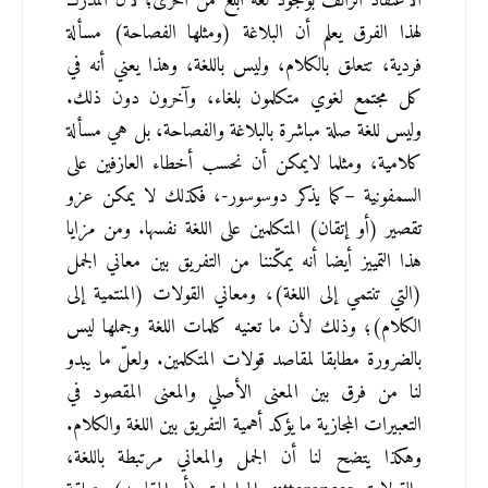
الاعتقاد الزائف بوجود لغة أبلغ من أخرى؛ لأن المدرك 
لهذا الفرق يعلم أن البلاغة (ومثلها الفصاحة) مسألة 
فردية، تتعلق بالكلام، وليس باللغة، وهذا يعني أنه في 
كل مجتمع لغوي متكلمون بلغاء، وآخرون دون ذلك. 
وليس للغة صلة مباشرة بالبلاغة والفصاحة، بل هي مسألة 
كلامية، ومثلما لايمكن أن نحسب أخطاء العازفين على 
السمفونية –كما يذكر دوسوسور-، فكذلك لا يمكن عزو 
تقصير (أو إتقان) المتكلمين على اللغة نفسها. ومن مزايا 
هذا التمييز أيضا أنه يمكّننا من التفريق بين معاني الجمل 
(التي تنتمي إلى اللغة)، ومعاني القولات (المنتمية إلى 
الكلام)؛ وذلك لأن ما تعنيه كلمات اللغة وجملها ليس 
بالضرورة مطابقا لمقاصد قولات المتكلمين. ولعلّ ما يبدو 
لنا من فرق بين المعنى الأصلي والمعنى المقصود في 
التعبيرات المجازية ما يؤكد أهمية التفريق بين اللغة والكلام. 
وهكذا يتضح لنا أن الجمل والمعاني مرتبطة باللغة، 