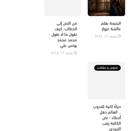
اليتيمة بقلم
من النص إلى
عائشة عزوار
الخطاب: كيف
نقول ما لا نقول -
يوليوز 22, 2026
محمد محمد
يونس علي.
يوليوز 11, 2026
نصوص و مقالات
حياةٌ ثانية للندوب
.. العالم حقل
أخطاء - نص
الكاتبة زينب
الزبيدي