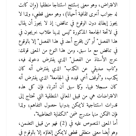
الافتراض، وهو معنى يستنتج استنتاجا منطقيا (وإن كانت 
له جوانب أخرى ثقافية أحيانا)، وهو معنى قطعي، ولذا لا 
يجوز إبطاله دون الوقوع في تناقض: إذ لا يجوز أن يقال 
في لائحة الجامعة المذكورة "ليس لدينا طلاب خريجون في 
هذا الفصل" أو "لن يتخرج أحد في هذا الفصل" إلا بالوقوع 
في تناقض مع ما سبق. ومن هذا النوع من المعنى قولك: 
خرج الأستاذ من الفصل" الذي يفترض دخوله فيه، 
و"تاب صديقي عن الكذب" الذي يفترض أنه كان 
يكذب، و"أوقف أخي قيده في الجامعة" الذي يفترض أنه 
كان مسجلا فيها. وكما سبق أن أشرنا، فإن كل هذه 
الافتراضات هي من قبيل المعاني المنطقية التي تحتاج إلى 
قدرات استنتاجية لايمكن بدونها حصول التفاهم؛ ولذا 
فإن التمكن منها مندرج ضمن "الكفاية التخاطبية".
أما المعنى المنصوص عليه في (2) فهو من قبيل التضمن، 
وهو أيضا معنى منطقي قطعي لايمكن إلغاؤه إلا بالوقوع في 