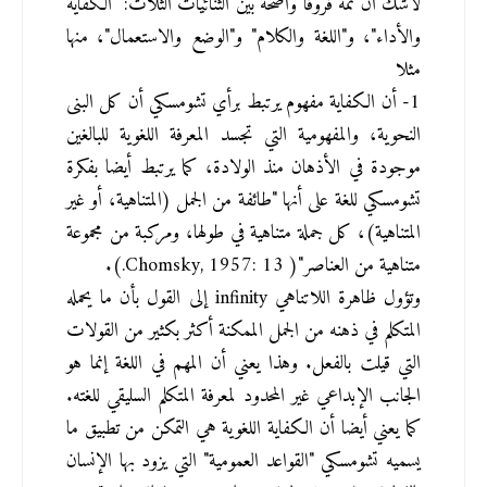
لاشك أن ثمة فروقا واضحة بين الثنائيات الثلاث: "الكفاية 
والأداء"، و"اللغة والكلام" و"الوضع والاستعمال"، منها 
مثلا
1- أن الكفاية مفهوم يرتبط برأي تشومسكي أن كل البنى 
النحوية، والمفهومية التي تجسد المعرفة اللغوية للبالغين 
موجودة في الأذهان منذ الولادة، كما يرتبط أيضا بفكرة 
تشومسكي للغة على أنها "طائفة من الجمل (المتناهية، أو غير 
المتناهية)، كل جملة متناهية في طولها، ومركبة من مجموعة 
متناهية من العناصر"( Chomsky, 1957: 13.).
وتؤول ظاهرة اللاتناهي infinity إلى القول بأن ما يحمله 
المتكلم في ذهنه من الجمل الممكنة أكثر بكثير من القولات 
التي قيلت بالفعل. وهذا يعني أن المهم في اللغة إنما هو 
الجانب الإبداعي غير المحدود لمعرفة المتكلم السليقي للغته. 
كما يعني أيضا أن الكفاية اللغوية هي التمكن من تطبيق ما 
يسميه تشومسكي "القواعد العمومية" التي يزود بها الإنسان 