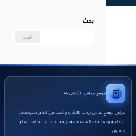
بحث
موقع مـرافـي الثقافي ✒️
مرافي موقع ثقافي يرحّب بالكتّاب والمبدعين لنشر نصوصهم
الإبداعية ومقالاتهم المتخصصة، ويهتم بالأدب، الثقافة، الفكر،
والفنون.