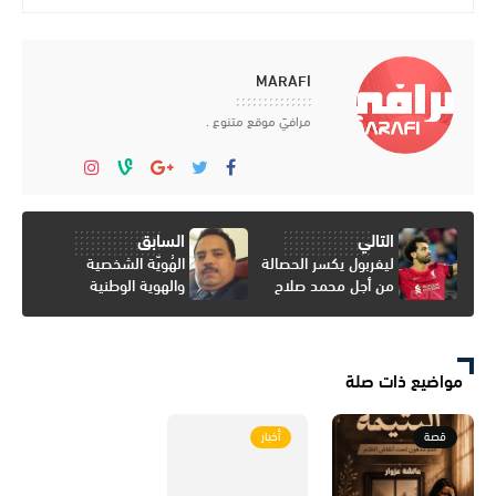
MARAFI
مرافيَ موقع متنوع .
التالي
السابق
ليفربول يكسر الحصالة
الهُويّة الشخصية
من أجل محمد صلاح
والهوية الوطنية
مواضيع ذات صلة
قصة
أخبار