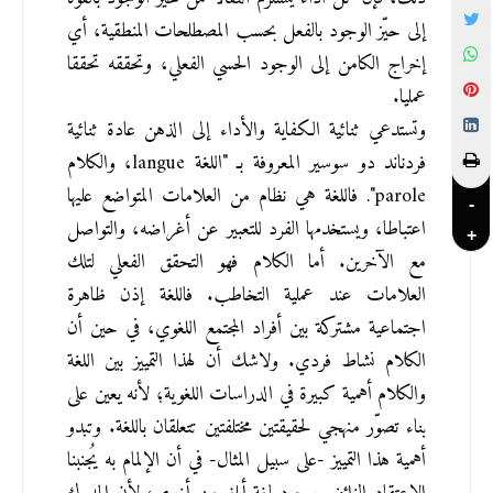
إلى حيّز الوجود بالفعل بحسب المصطلحات المنطقية، أي 
إخراج الكامن إلى الوجود الحسي الفعلي، وتحققه تحققا 
عمليا.
وتستدعي ثنائية الكفاية والأداء إلى الذهن عادة ثنائية 
فردناند دو سوسير المعروفة بـ "اللغة langue، والكلام 
parole". فاللغة هي نظام من العلامات المتواضع عليها 
-
اعتباطا، ويستخدمها الفرد للتعبير عن أغراضه، والتواصل 
+
مع الآخرين. أما الكلام فهو التحقق الفعلي لتلك 
العلامات عند عملية التخاطب. فاللغة إذن ظاهرة 
اجتماعية مشتركة بين أفراد المجتمع اللغوي، في حين أن 
الكلام نشاط فردي. ولاشك أن لهذا التمييز بين اللغة 
والكلام أهمية كبيرة في الدراسات اللغوية؛ لأنه يعين على 
بناء تصوّر منهجي لحقيقتين مختلفتين تتعلقان باللغة. وتبدو 
أهمية هذا التمييز -على سبيل المثال- في أن الإلمام به يُجنبنا 