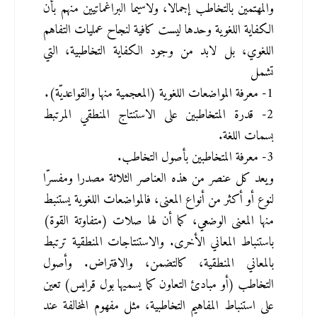
والمهتمين بالتخاطب إجمالا، ولاسيما البراغماتيين منهم بأن 
الكفاية اللغوية وحدها ليست كافية لنجاح عمليات التفاهم 
اللغوي، بل لابد من وجود الكفاية التخاطبية، التي 
تشمل
1- معرفة المواضعات اللغوية (المعجمية منها والقواعديّة).
2- قدرة المتخاطبين على الاستنتاج المنطقي المرتبط 
بسمات اللغة.
3- معرفة المتخاطبين بأصول التخاطب.
ويعد كل عنصر من هذه العناصر الثلاثة مصدرا ومفسرّا 
لنوع أو أكثر من أنواع المعنى، فالمواضعات اللغوية يستنبط 
منها المعنى الوضعي، كما أن لها صلات (متفاوتة القوة) 
باستنباط المعاني الأخرى. والاستنتاجات المنطقية ترتبط 
بالمعاني المنطقية، كالتضمن، والافتراض. وأصول 
التخاطب (أو مبادئ التعاون كما يسميها بول قرايس) تعين 
على استنباط المفاهيم التخاطبية، مثل مفهوم المخالفة عند 