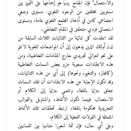
والاستعمال" فإن الجامع بينها هو إجماعها على التمييز بين 
مستويين مختلفين من الوجود اللغوي: مستوى وضعي 
اجتماعي كامن في أذهان المجتمع اللغوي عامة، ومستوى 
استعمالي فردي متحقق في المقام التخاطبي.
لقد انتقدت كل ثنائية من الثنائيات الثلاث السابقة من 
لدن أولئك الذين يذهبون إلى أن المواضعات اللغوية لا تتم 
على نحو انعزالي تجريدي خارج المقامات التخاطبية، ومن 
هذه الانتقادات صعوبة عزو بعض السمات التخاطبية 
(كالمجاز، والتنغيم، ونحوها) إلى أي من هذه الثنائيات، 
وقد تكون الإجابة عن هذه الانتقادات أن تلك السمات 
تتعلق جزئيا باللغة، وتنتمي جزئيا إلى الكلام أو 
الاستعمال. فبينما تكون الأنماط، والمناويل والقوالب 
التجريدية محكومة باللغة، ترتبط تحققات تلك الأنماط 
المتمثلة في القولات الفعلية إلى الكلام.
وعلى أي حال، فإن ثمة شعورا متناميا بين اللسانيين 