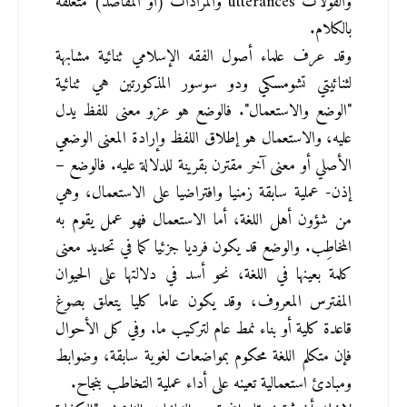
والقولات utterances والمرادات (أو المقاصد) متعلقة 
بالكلام.
وقد عرف علماء أصول الفقه الإسلامي ثنائية مشابهة 
لثنائيتي تشومسكي ودو سوسور المذكورتين هي ثنائية 
"الوضع والاستعمال". فالوضع هو عزو معنى للفظ يدل 
عليه، والاستعمال هو إطلاق اللفظ وإرادة المعنى الوضعي 
الأصلي أو معنى آخر مقترن بقرينة للدلالة عليه. فالوضع –
إذن- عملية سابقة زمنيا وافتراضيا على الاستعمال، وهي 
من شؤون أهل اللغة، أما الاستعمال فهو عمل يقوم به 
المخاطِب. والوضع قد يكون فرديا جزئيا كما في تحديد معنى 
كلمة بعينها في اللغة، نحو أسد في دلالتها على الحيوان 
المفترس المعروف، وقد يكون عاما كليا يتعلق بصوغ 
قاعدة كلية أو بناء نمط عام لتركيب ما. وفي كل الأحوال 
فإن متكلم اللغة محكوم بمواضعات لغوية سابقة، وضوابط 
ومبادئ استعمالية تعينه على أداء عملية التخاطب بنجاح.