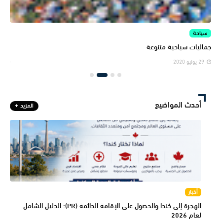
سياحة
الم
جماليات سياحية متنوعة
المن
29 يوليو 2020
29 يولي
أحدث المواضيع
المزيد
أخبار
الهجرة إلى كندا والحصول على الإقامة الدائمة (PR): الدليل الشامل
لعام 2026