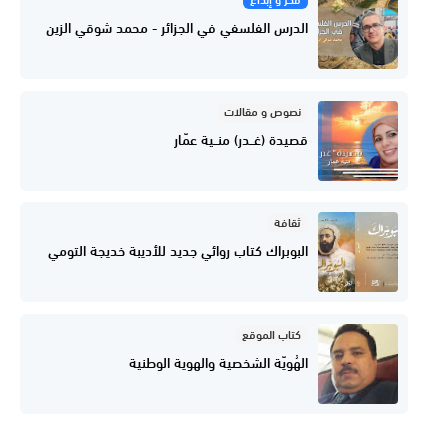
الدرس الفلسفي في الجزائر - محمد شوقي الزين
نصوص و مقالات
قصيدة (غــدر) منــية عمّار
ثقافة
البوبراك كتاب روائي جديد للأديبة خديجة التومي
كتاب الموقع
الهُويّة الشخصية والهوية الوطنية