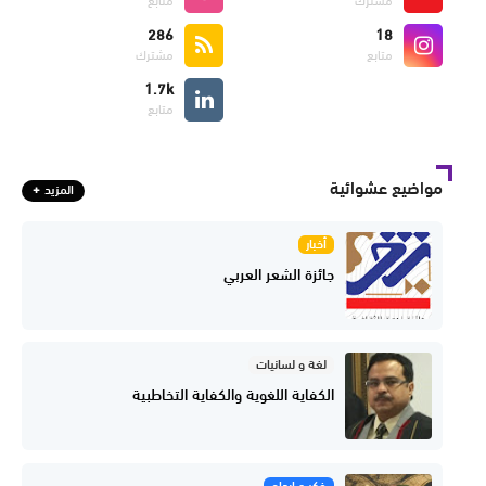
مشترك
متابع
286
18
متابع
مشترك
1.7k
متابع
مواضيع عشوائية
المزيد
أخبار
جائزة الشعر العربي
لغة و لسانيات
الكفاية اللغوية والكفاية التخاطبية
فكر و إبداع