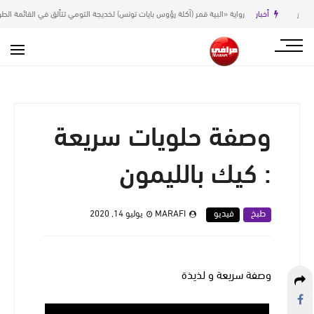
أخبار
رواية «البية قمر (آكلة رؤوس بايات تونس) لخديجة التومي تتألق في القائمة الطويلة لجائزة
وصفة حلويات سريعة
: كيك بالليمون
طبخ
فيديو
MARAFI
يوليو 14, 2020
وصفة سريعة و لذيذة