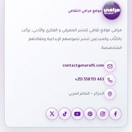
موقع مرافي الثقافي
مرافي موقع ثقافي للنشر المعرفي و الفكري والأدبي، يرحّب
بالكتّاب والمبدعين لنشر نصوصهم الإبداعية ومقالاتهم
المتخصصة .
contact@marafii.com
+213 558 113 463
الجزائر — العالم العربي