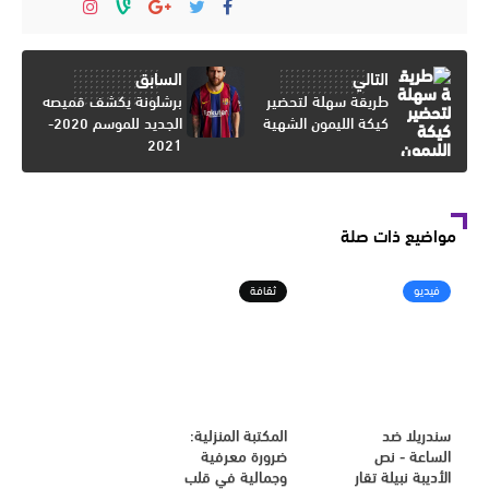
التالي
السابق
طريقة سهلة لتحضير
برشلونة يكشف قميصه
كيكة الليمون الشهية
الجديد للموسم 2020-
2021
مواضيع ذات صلة
فيديو
ثقافة
سندريلا ضد
المكتبة المنزلية:
الساعة - نص
ضرورة معرفية
الأديبة نبيلة تقار
وجمالية في قلب