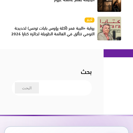
أخبار
رواية «البية قمر (آكلة رؤوس بايات تونس) لخديجة
التومي تتألق في القائمة الطويلة لجائزة كتارا 2026
بحث