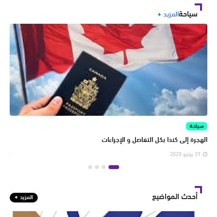
سياحة
المزيد
سياحة
سيا
الهجرة إلى كندا بكل التفاصل و الإجراءات
وجه
29 يوليو 2020
29 يولي
أحدث المواضيع
المزيد