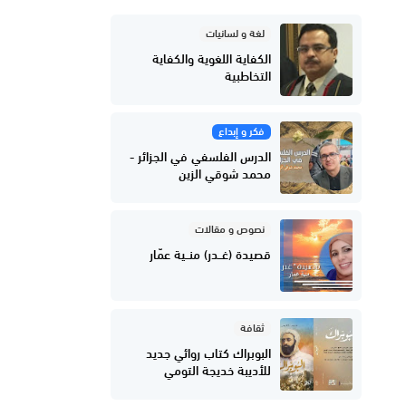
لغة و لسانيات
الكفاية اللغوية والكفاية
التخاطبية
فكر و إبداع
الدرس الفلسفي في الجزائر -
محمد شوقي الزين
نصوص و مقالات
قصيدة (غــدر) منــية عمّار
ثقافة
البوبراك كتاب روائي جديد
للأديبة خديجة التومي