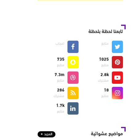
تابعنا لحظة بلحظة
متابع
اعجاب
735
1025
متابع
متابع
7.3m
2.8k
مشترك
متابع
286
18
متابع
مشترك
1.7k
متابع
مواضيع عشوائية
المزيد