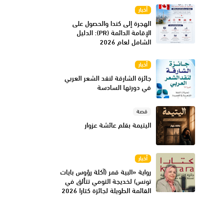
أخبار
الهجرة إلى كندا والحصول على
الإقامة الدائمة (PR): الدليل
الشامل لعام 2026
أخبار
جائزة الشارقة لنقد الشعر العربي
في دورتها السادسة
قصة
اليتيمة بقلم عائشة عزوار
أخبار
رواية «البية قمر (آكلة رؤوس بايات
تونس) لخديجة التومي تتألق في
القائمة الطويلة لجائزة كتارا 2026