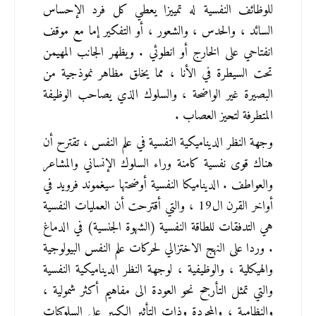
للوظائف النفسية له تمييزا يعطي كل فرد الإحساس 
السائد ، والحدس ، والشعور ، أو التفكير إما مع موقف 
انفتاحي على الخارج أو انطوئي . ويظهر الجانب المهيمن 
تحت السيطرة في الأنا ، مما يخلق مظاهر نموذجية من 
البصيرة غير الواضحة ، والسلوك الذي يصاحب الوظيفة 
المتطرفة لتحيز العصاب .
وجهة النظر الديناميكية النفسية في علم النفس ، تقترح أن 
هناك قوى نفسية كامنة وراء السلوك الإنساني والمشاعر 
والعواطف . الديناميكا النفسية أوضحتها سيغموند فرويد في 
أواخر القرن ال19 ، والتي أقترحت أن العمليات النفسية 
هي التدفقات للطاقة النفسية (الشهوة الجنسية) في الدماغ 
. وردا على النهج الاختزالي لحركات علم النفس البيولوجية 
والهيكلية ، والوظيفية ، لوجهة النظر الديناميكية النفسية 
والتي تمثل التأرجح نحو العودة الى مفاهيم أكثر شمولية ، 
والنظامية ، والمجردة وذات التأثير الكبير على السلوكيات 