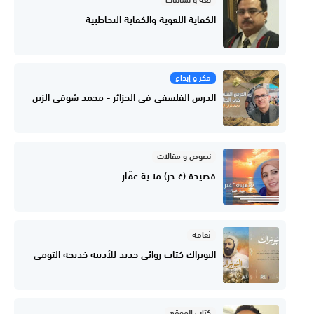
الكفاية اللغوية والكفاية التخاطبية
فكر و إبداع
الدرس الفلسفي في الجزائر - محمد شوقي الزين
نصوص و مقالات
قصيدة (غــدر) منــية عمّار
ثقافة
البوبراك كتاب روائي جديد للأديبة خديجة التومي
كتاب الموقع