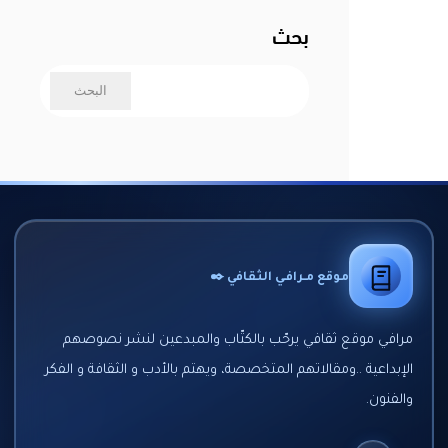
بحث
موقع مـرافـي الثقافي ✒️
مرافي موقع ثقافي يرحّب بالكتّاب والمبدعين لنشر نصوصهم
الإبداعية ..ومقالاتهم المتخصصة، ويهتم بالأدب و الثقافة و الفكر
والفنون.