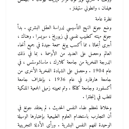
هيلمان ، وانطوني ستيفنز .
نظرة عامة
وضع جونغ النهج التأسيسي لدراسة العقل البشري . بدأ 
جونغ مهنته كطبيب نفسي في زيوريخ ، سويسرا . وهناك ، 
أجرى أبحاثا ، مما أكسب يونغ سمعة جيدة في جميع أنحاء 
العالم وحصل على العديد من الأوسمة ، بما في ذلك 
الدرجة الفخرية من جامعة كلارك ، ماساشوستس ، في 
عام 1904 . وحصل على الشهادة الفخرية الأخرى من 
جامعة هارفارد في عام 1936 ، بإعتراف جامعة 
أكسفورد وجامعة كلكتا . وتم تعيينه زميل الجمعية الملكية 
للطب في إنجلترا .
وخلافا لمعظم علماء النفس الحديث ، لم يعتقد جونغ في 
أن التجارب باستخدام العلوم الطبيعية بإعتبارها الوسيلة 
الوحيدة لفهم النفس البشرية . ورأى الأدلة التجريبية 