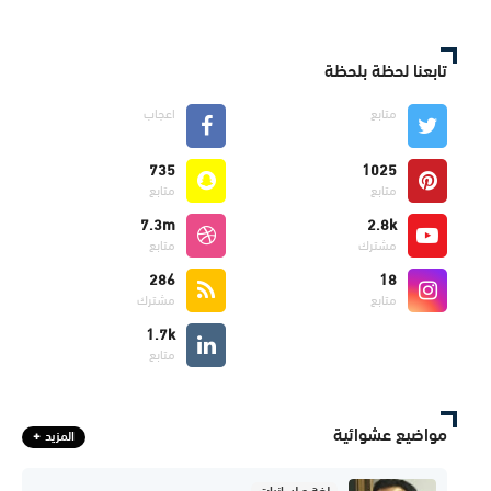
تابعنا لحظة بلحظة
متابع
اعجاب
735
1025
متابع
متابع
7.3m
2.8k
مشترك
متابع
286
18
متابع
مشترك
1.7k
متابع
مواضيع عشوائية
المزيد
لغة و لسانيات