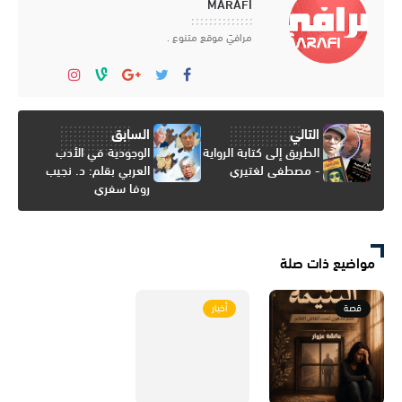
MARAFI
مرافيَ موقع متنوع .
التالي
السابق
الطريق إلى كتابة الرواية
الوجودية في الأدب
- مصطفى لغتيري
العربي بقلم: د. نجيب
روفا سفري
مواضيع ذات صلة
قصة
أخبار