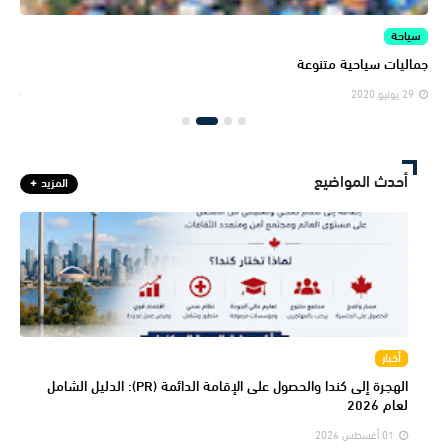
سياحة
الم
جماليات سياحية متنوعة
المن
29 يوليو 2020
29 يولي
أحدث المواضيع
المزيد
أخبار
الهجرة إلى كندا والحصول على الإقامة الدائمة (PR): الدليل الشامل
لعام 2026
01 أغسطس 2026