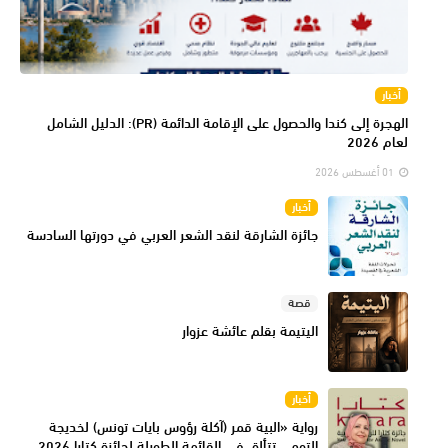
أخبار
الهجرة إلى كندا والحصول على الإقامة الدائمة (PR): الدليل الشامل
لعام 2026
01 أغسطس 2026
أخبار
جائزة الشارقة لنقد الشعر العربي في دورتها السادسة
قصة
اليتيمة بقلم عائشة عزوار
أخبار
رواية «البية قمر (آكلة رؤوس بايات تونس) لخديجة
التومي تتألق في القائمة الطويلة لجائزة كتارا 2026