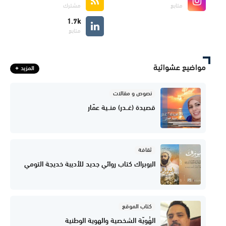
متابع
مشترك
1.7k
متابع
مواضيع عشوائية
المزيد
نصوص و مقالات
قصيدة (غــدر) منــية عمّار
ثقافة
البوبراك كتاب روائي جديد للأديبة خديجة التومي
كتاب الموقع
الهُويّة الشخصية والهوية الوطنية