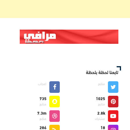
تابعنا لحظة بلحظة
متابع
اعجاب
735
1025
متابع
متابع
7.3m
2.8k
مشترك
متابع
286
18