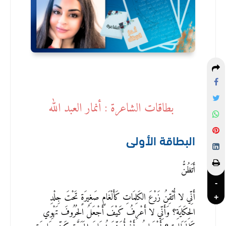
بطاقات الشاعرة : أنمار العبد الله
البطاقة الأولى
أَتَظُنُّ
-
أَنِّي لا أُتْقِنُ زَرْعَ الكَلِمَاتِ كَأَلْغَامٍ صَغِيرَةٍ تَحْتَ جِلْدِ
+
الحِكَايَةِ؟ وَأَنِّي لا أَعْرِفُ كَيْفَ أَجْعَلُ الحُرُوفَ تَهْوِي