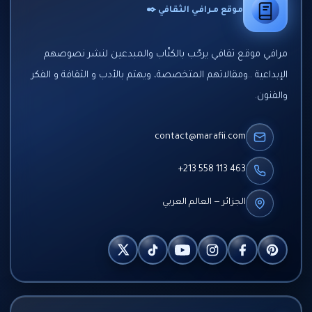
موقع مـرافـي الثقافي ✒️
مرافي موقع ثقافي يرحّب بالكتّاب والمبدعين لنشر نصوصهم
الإبداعية ..ومقالاتهم المتخصصة، ويهتم بالأدب و الثقافة و الفكر
والفنون.
contact@marafii.com
+213 558 113 463
الجزائر — العالم العربي