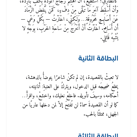
كَالمَطَارِقِ؟ أَسْتَطِيعُ، أَنْ أُهَشِّمَ زُجَاجَ المَوَدَّةِ بِكَفٍّ بَارِدَة،
وَأَنْ أُسْقِطَ آخِرَ مَا تَبَقَّى مِنْ دِفْءٍ، كَمَنْ يُنْفِضُ الرَّمَادَ
عَنْ أَصَابِعٍ مَحْرُوقَةٍ… وَلَكِنِّي، اخْتَرْتُ — بِكُلِّ وَعْيٍ —
أَن أُسَامِحُ. اخْتَرْتُ أَنْ أَخْرُجَ مِنْ سَاحَةِ الحَرْبِ، بِوَجْهٍ لا
يُشْبِهُ قَاتِلِي.
البطاقة الثانية
لا تعبثْ بالقصيدة، إن لم تكنْ شاعرًا يتوضأُ بالدهشة،
يخلعُ ضجيجَه قبل الدخول، ويتركُ على العتبةِ: أنانيته،
أحكامه، وسيفَ تأويله. فاخلعْ نعليك، واخشعْ، واقرأْ…
كما لو أن القصيدةَ سماءٌ لن تُفتحَ إلاّ لمن دخلها عاريًا من
الجهل، ممتلئًا بالحب.
البطاقة الثالثة