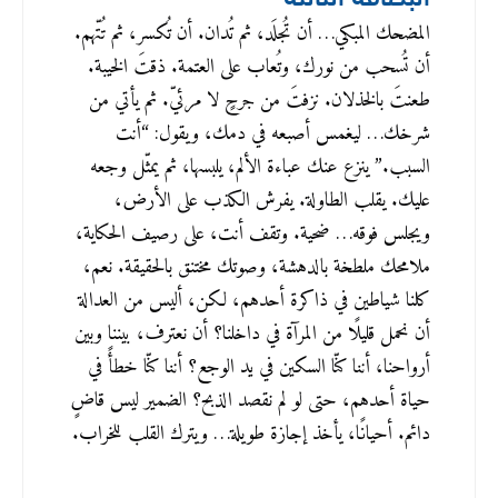
المضحك المبكي… أن تُجلَد، ثم تُدان. أن تُكسر، ثم تُتّهم.
أن تُسحب من نورك، وتُعاب على العتمة. ذقتَ الخيبة.
طعنتَ بالخذلان. نزفتَ من جرحٍ لا مرئيّ. ثم يأتي من
شرخك… ليغمس أصبعه في دمك، ويقول: “أنت
السبب.” ينزع عنك عباءة الألم، يلبسها، ثم يمثّل وجعه
عليك. يقلب الطاولة. يفرش الكذب على الأرض،
ويجلس فوقه… ضحية. وتقف أنت، على رصيف الحكاية،
ملامحك ملطخة بالدهشة، وصوتك مختنق بالحقيقة. نعم،
كلنا شياطين في ذاكرة أحدهم، لكن، أليس من العدالة
أن نحمل قليلًا من المرآة في داخلنا؟ أن نعترف، بيننا وبين
أرواحنا، أننا كنّا السكين في يد الوجع؟ أننا كنّا خطأً في
حياة أحدهم، حتى لو لم نقصد الذبح؟ الضمير ليس قاضٍ
دائم. أحيانًا، يأخذ إجازة طويلة… ويترك القلب للخراب.