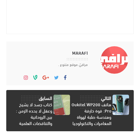
MARAFI
مرافيَ موقع متنوع .
التالي
السابق
هاتف Oukitel WP200
كتاب جسد لا يشيخ
Pro: قوة خارقة
وعقل لا يحده الزمن :
وهندسة صلبة لهواة
بين الروحانية
المغامرات والتكنولوجيا
والتناقضات العلمية