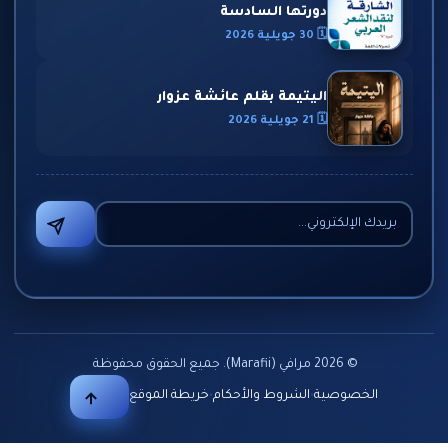
دورتها السادسة
🗓 30 جويلية 2026
اليتيمة بقلم عائشة عزوار
🗓 21 جويلية 2026
©
2026
مرافي (Marafii). جميع الحقوق محفوظة
•
•
الخصوصية
الشروط والأحكام
خريطة الموقع