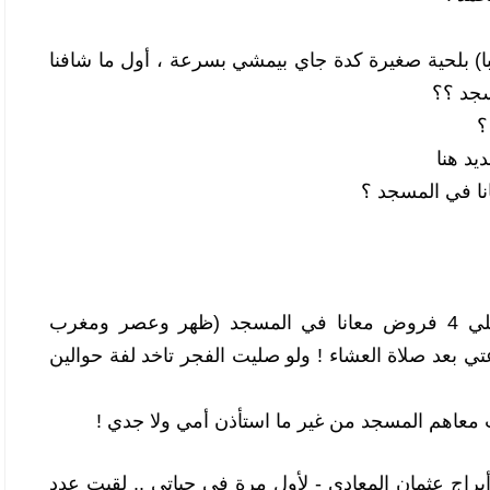
واحنا بنتكلم - لقيت شاب (30 سنة تقريبا) بلحية صغيرة كدة جاي بيمشي بسرعة ، أول ما شافنا 
مسجد ؟؟ 
؟
يد هنا 
نا في المسجد ؟
فقال : احنا عندنا نظام هنا ، اللي يصلي 4 فروض معانا في المسجد (ظهر وعصر ومغرب 
وعشاء) بعلّمه السواقة على العربية بتاعتي بعد صلاة العشاء ! ولو صليت الفجر تاخد لفة حوالين 
 معاهم المسجد من غير ما استأذن أمي ولا جدي ! 
دخلت مسجد (المدينة المنورة) - جمب أبراج عثمان المعادي - لأول مرة في حياتي .. لقيت عدد 