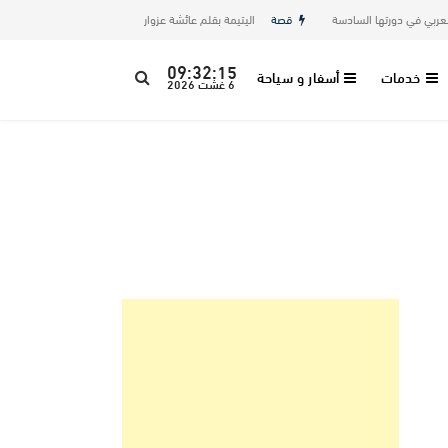
 في دورتها السادسة
قصة
اليتيمة بقلم عائشة عزوار
أخبار
رواية «البية قمر (آكلة 
09:32:16
خدمات
أسفار و سياحة
6 غشت 2026