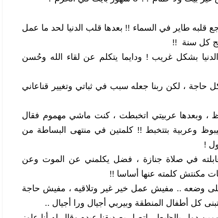
وسبحان الله راح فعلا وقعد 3 شهور ورجع قلبه طاير في السماء !! بعدها قلب الدنيا لحد ما عمل 
 كل سنة  !! 
كان غريب جدا ، وكان عنده زهد في الدنيا بشكل غريب ! ودايما يتكلم عن لقاء الله وحُسن 
رغم إنه كان بسيط في حياته وكلامه وكل حاجة ، لكن ربنا جعله سبب في ثباتي وتغيير قناعاني 
مرة وانا في الجامعة اللابتوب بتاعي باظ ، وبعدها عربيتي اتخبطت ، كنت ماشي مهموم فقال 
لي : ياعم احمد ربنا إن عندك لابتوب بيبوظ وعربية بتتخبط !! كلمتين في منتهى البساطة من 
ل !
ومرة كانت الدنيا متقفلة في وشي وقابلته في صلاة جنازة ، فضل يكلمني عن الموت وعن 
ات مكنتش كلمته عنها أساسا !! 
30 سنة من ساعة ماعرفته والشغبي على وضعه .. مفيش عمل خير غير وتلاقيه ، مفيش حاجة 
متبنى كل أطفال المنطقة وبيربي أجيال ورا أجيال .. 
السنة اللي فاتت في (5 رمضان) زي اليومين دول بالظبط ، اتصل بصديقنا عبده وقال له أنا عاوز 