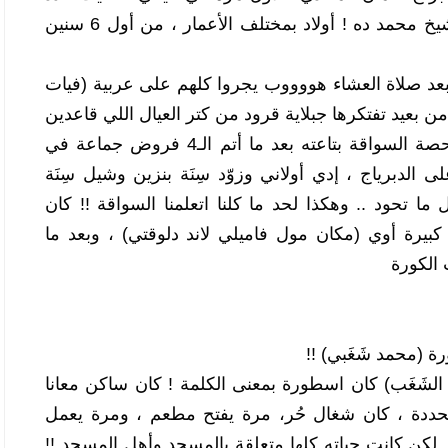
كبير جدا من الأولاد جايين يصلوا مع الشيخ محمد ده ! أولاد بمختلف الأعمار ، من أول 6 سنين 
وبالفعل ، الولاد كلهم حافظين النظام ! بعد صلاة العشاء هووووب يجروا كلهم على عربية (فيات 
128) صغيرة بتاعت الشيخ محمد ، تبص من بعيد تفتكرها جبلاية قرود من كتر العيال اللي قاعدين 
جواها وعليها وفوقيها ، والكل مستني حصة السواقة بتاعته بعد ما أتم الـ4 فروض جماعة في 
المسجد ! بدأنا الدروس : حط رجلك على الدبرياج ، إدي أولاني وزوّد سِنَة بنزين وشيل سِنَة 
دبرياج ، بص أدامك ، يمين وشمال قبل ما تحود .. وهكذا لحد ما كلنا اتعلمنا السواقة !! كان 
ساعتها أدام المسجد فيه ساحة فاضية كبيرة أوي (مكان مول فاميلي لاند دلوقتي) ، وبعد ما 
الكورة 
 (محمد شَغَبي) !! 
الشيخ محمد أو (محمد الشغبي) أو (أبو الشَغَب) كان اسطورة بمعنى الكلمة ! كان ساكن معانا 
في أبراج عثمان ، مكنش له وظيفة محددة ، كان شغال حُر، مرة يفتح مطعم ، ومرة يعمل 
مشروع ، ومرة يجيب تاكسي ويشغله .. لكن كانت حياته كلها متعلقة بالمسجد وأهل المسجد !! 