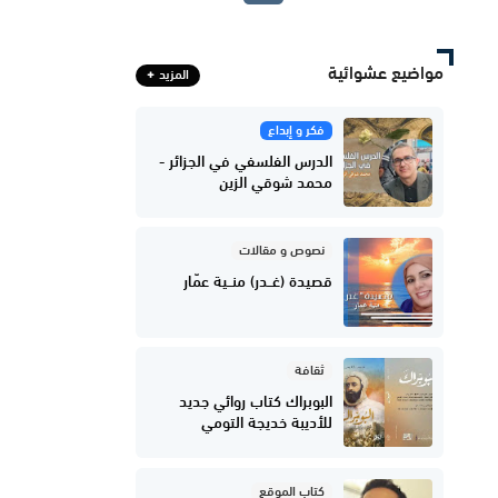
مواضيع عشوائية
المزيد
فكر و إبداع
الدرس الفلسفي في الجزائر -
محمد شوقي الزين
نصوص و مقالات
قصيدة (غــدر) منــية عمّار
ثقافة
البوبراك كتاب روائي جديد
للأديبة خديجة التومي
كتاب الموقع