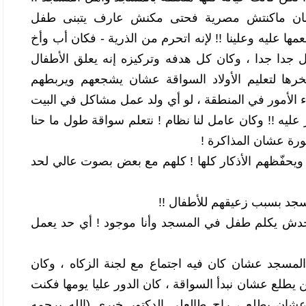
ربنا ما رزقهوش بالذرية ، ومراته كمان ماكنتش مصرية فحتى مكنش عارف يتبنى طفل 
(الإحتضان) ! ودي كانت أكبر نعمة ربنا أنعمها عليه وعلينا !! لإنه اتحرم من الذرية - فكان أب وأخ 
لكل أولاد المنطقة !! كان بيحب الأطفال جدا جدا ، وكان كل هدفه وتركيزه إنه يعلق الأطفال 
بالمسجد !! كان عنده عربية 128 مسخرها لتعليم الأولاد السواقة عشان يشجعهم ويربطهم 
سياحة
بالمسجد ! وكان على تواصل بجميع أولياء الأمور في المنطقة ، لو أي ولد عمل مشاكل في البيت 
لتفاصل و الإجراءات
وجهة سياحية : سيدي بوسعيد تونس
كانوا بيكلموا (شغبي) عشان يكلمه ويأثر عليه !! وكان عامل لنا نظام ! نتعلم سواقة طول ما حنا 
29 يوليو 2020
رة عشان المذاكرة ! 
كان بيقعّد الولاد بعد الصلاة في المسجد ويحفّظهم الأذكار كلها ! كلهم مع بعض بصوت عالي لحد 
سجد بسبب زعيقهم للأطفال !! 
كان دايما يقول هم دول المستقبل ، محدش يكلم طفل في المسجد وأنا موجود ! أي حد يعمل 
مرة بعد صلاة العشاء اتأخر شوية في المسجد عشان كان فيه اجتماع مع لجنة الزكاه ، وكان 
العيال كلها قاعدين فوق العربية منتظرين يطلع عشان نبدأ السواقة ، كان الدور عليا يومها فكنت 
قاعد مكان السواق وقاعد بزمّر كتير عشان يطلع ، راح طالعلي الدكتور خيري (الله يرحمه 