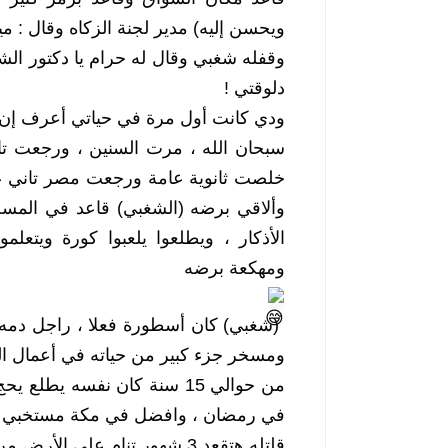
ويحسن إليه) مدير لجنة الزكاه وقال : م
دلوقتي !
ودي كانت أول مرة في حياتي أعرف إن ا
ومهكعة برضه 
ومسخر جزء كبير من حياته في أعمال ال
في رمضان ، وافضل في مكة مستخبي لحد 
قلتله هتقعد 3 شهور تنام على الأرض من غير بيت ولا حمام ؟؟ 3 شهور بايت في الحرم ؟