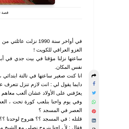
قصة ت
الغزو العراقي للكويت !
نفس المكان.
يعرّفني على الأولاد عشان ألعب معاهم ،
العصر في المسجد ؟
قلتله : في المسجد ؟؟ هنروح لوحدنا ؟؟ 
فقال : لأ ، احنا بنروح نصلي مع الشيخ م