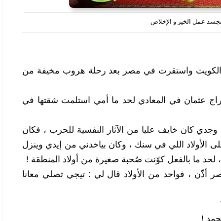
جسد عمل الخير و الإخلاص 
في أواخر سنة 1990 نزلت عائلتي من الكويت واستقرت في مصر بعد رحلة هروب مخيفة من 
ساعتها نزلنا مؤقتا في بيت جدي في أبراج عثمان في المعادي لحد ما أمي استلمت شقتها في 
انا كنت صغير ساعتها في تالتة ابتدائي ، وجدي كان خايف عليا من الآثار النفسية للحرب ، فكان 
دايما يقول لي : انت لازم تنزل تتعرف على الأولاد اللي في سنك ، وكان بياخدني من إيدي وينزل 
 لحد ما بالفعل كوّنت صُحبة صغيرة من أولاد المنطقة !
وفي يوم واحنا بنلعب كورة تحت ، العصر أذّن ، فواحد من الأولاد قال لي : تيجي تصلي معانا 
حمد !