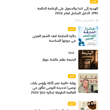
أخبار
الهجرة إلى كندا والحصول على الإقامة الدائمة
(PR): الدليل الشامل لعام 2026
01 أغسطس 2026
أخبار
جائزة الشارقة لنقد الشعر العربي
في دورتها السادسة
قصة
اليتيمة بقلم عائشة عزوار
أخبار
رواية «البية قمر (آكلة رؤوس بايات
تونس) لخديجة التومي تتألق في
القائمة الطويلة لجائزة كتارا 2026
أخبار