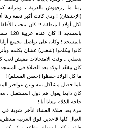
المعرض
سياحة
المنتجعات السياحية التركية خدمات في زمن الكورونا
الهجرة إلى كندا بكل ا
29 يوليو 2020
29 يوليو 2020
بنصلي .. وقت الامتحانات مفيش لعب كو
ما كل الولاد حفظوا (حصن المسلم) !
ياما حصل مشاكل بينه وبين عواجيز الم
حاجة الكلام معايا أنا ! 