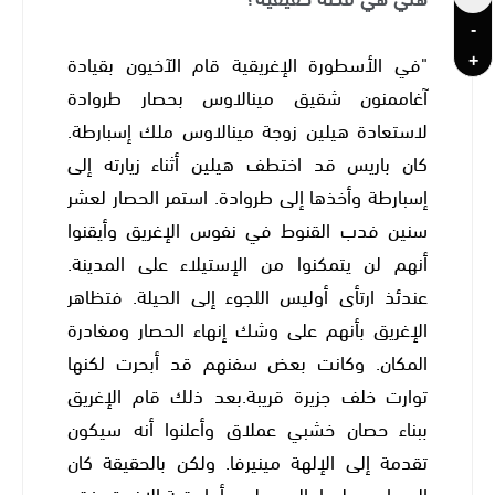
-
+
"في الأسطورة الإغريقية قام الآخيون بقيادة
آغاممنون شقيق مينالاوس بحصار طروادة
لاستعادة هيلين زوجة مينالاوس ملك إسبارطة.
كان باريس قد اختطف هيلين أثناء زيارته إلى
إسبارطة وأخذها إلى طروادة. استمر الحصار لعشر
سنين فدب القنوط في نفوس الإغريق وأيقنوا
أنهم لن يتمكنوا من الإستيلاء على المدينة.
عندئذ ارتأى أوليس اللجوء إلى الحيلة. فتظاهر
الإغريق بأنهم على وشك إنهاء الحصار ومغادرة
المكان. وكانت بعض سفنهم قد أبحرت لكنها
توارت خلف جزيرة قريبة.بعد ذلك قام الإغريق
ببناء حصان خشبي عملاق وأعلنوا أنه سيكون
تقدمة إلى الإلهة مينيرفا. ولكن بالحقيقة كان