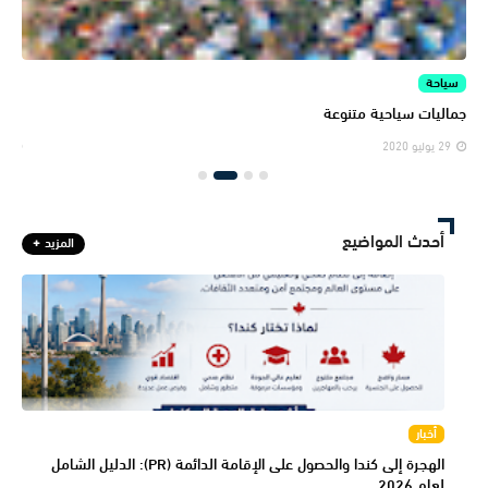
سياحة
الم
جماليات سياحية متنوعة
المن
29 يوليو 2020
29 يولي
أحدث المواضيع
المزيد
أخبار
الهجرة إلى كندا والحصول على الإقامة الدائمة (PR): الدليل الشامل
لعام 2026