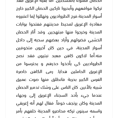
الحصان مملوءا بالمسحلين. أما بقية الإغريق فقد
تركوا مواقعهم وأبحروا تاركين الحصان الكبير خارج
أسوار المدينة.فرح الطرواديون وتهللوا لِما اعتبروه
مغادرة الإغريق لمحيط مدينتهم ففتحوا بوابات
المدينة وخرجوا منها مبتهجين. وقد أثار الحصان
الخشبي فضولهم وأراد بعضهم سحبه إلى داخل
أسوار المدينة، في حين كان آخرون متخوفين
منه.أما لاكون كاهن معبد نبتيون فقد نصح
الطرواديين كي يأخذوا حذرهم و يحترسوا من
الإغريق الحاملين هدايا. رمى الكاهن خاصرة
الفرس الكبير بحربة فانطلق منها صوت عميق
شبيه بالأنين. كان الناس على وشك تدمير الحصان
عندما جيء بأحد السجناء الإغريق إلى وجهاء
المدينة وكان يرتجف خوفاً. فقال لهم أنه إغريقي
واسمه سينون تركه محاصرو المدينة خلفهم بأمر