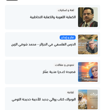
لغة و لسانيات
الكفاية اللغوية والكفاية التخاطبية
فكر و إبداع
الدرس الفلسفي في الجزائر - محمد شوقي الزين
نصوص و مقالات
قصيدة (غــدر) منــية عمّار
ثقافة
البوبراك كتاب روائي جديد للأديبة خديجة التومي