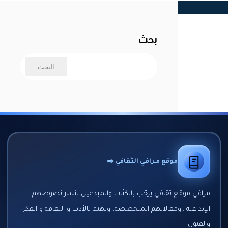
بحث
موقع مـرافـي الثقافي ✒️
مرافي موقع ثقافي يرحّب بالكتّاب والمبدعين لنشر نصوصهم
الإبداعية ..ومقالاتهم المتخصصة، ويهتم بالأدب و الثقافة و الفكر
والفنون.