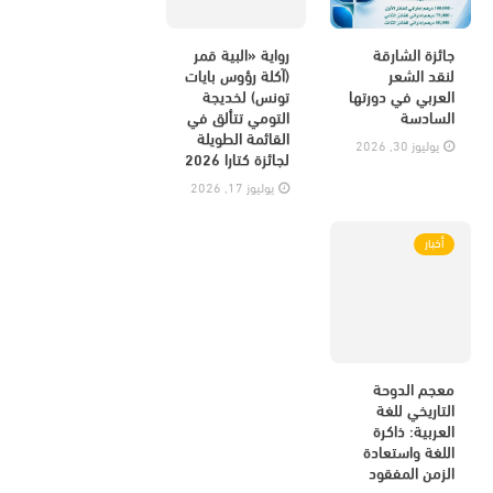
جائزة الشارقة
رواية «البية قمر
لنقد الشعر
(آكلة رؤوس بايات
العربي في دورتها
تونس) لخديجة
السادسة
التومي تتألق في
القائمة الطويلة
يوليوز 30, 2026
لجائزة كتارا 2026
يوليوز 17, 2026
أخبار
معجم الدوحة
التاريخي للغة
العربية: ذاكرة
اللغة واستعادة
الزمن المفقود