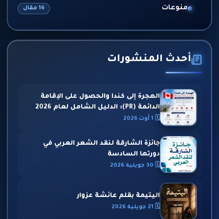
منوعات
16 مقال
أحدث المنشورات
الهجرة إلى كندا والحصول على الإقامة
الدائمة (PR): الدليل الشامل لعام 2026
🗓 1 أوت 2026
جائزة الشارقة لنقد الشعر العربي في
دورتها السادسة
🗓 30 جويلية 2026
اليتيمة بقلم عائشة عزوار
🗓 21 جويلية 2026