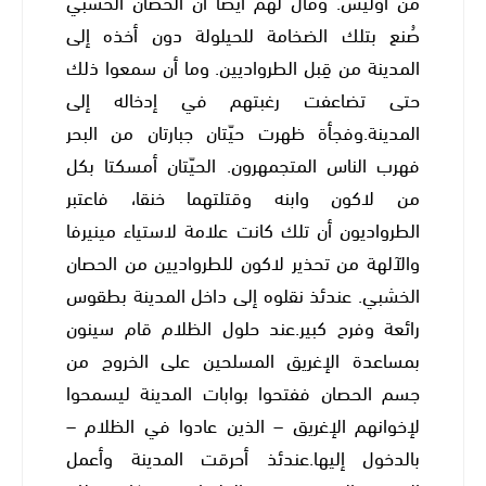
من أوليس. وقال لهم أيضاً أن الحصان الخشبي
صُنع بتلك الضخامة للحيلولة دون أخذه إلى
المدينة من قِبل الطرواديين. وما أن سمعوا ذلك
حتى تضاعفت رغبتهم في إدخاله إلى
المدينة.وفجأة ظهرت حيّتان جبارتان من البحر
فهرب الناس المتجمهرون. الحيّتان أمسكتا بكل
من لاكون وابنه وقتلتهما خنقا، فاعتبر
الطرواديون أن تلك كانت علامة لاستياء مينيرفا
والآلهة من تحذير لاكون للطرواديين من الحصان
الخشبي. عندئذ نقلوه إلى داخل المدينة بطقوس
رائعة وفرح كبير.عند حلول الظلام قام سينون
بمساعدة الإغريق المسلحين على الخروج من
جسم الحصان ففتحوا بوابات المدينة ليسمحوا
لإخوانهم الإغريق – الذين عادوا في الظلام –
بالدخول إليها.عندئذ أحرقت المدينة وأعمل