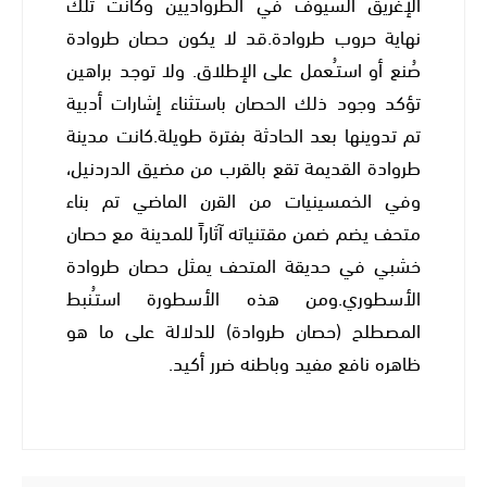
الإغريق السيوف في الطرواديين وكانت تلك
نهاية حروب طروادة.قد لا يكون حصان طروادة
صُنع أو استـُعمل على الإطلاق. ولا توجد براهين
تؤكد وجود ذلك الحصان باستثناء إشارات أدبية
تم تدوينها بعد الحادثة بفترة طويلة.كانت مدينة
طروادة القديمة تقع بالقرب من مضيق الدردنيل،
وفي الخمسينيات من القرن الماضي تم بناء
متحف يضم ضمن مقتنياته آثاراً للمدينة مع حصان
خشبي في حديقة المتحف يمثل حصان طروادة
الأسطوري.ومن هذه الأسطورة استـُنبط
المصطلح (حصان طروادة) للدلالة على ما هو
ظاهره نافع مفيد وباطنه ضرر أكيد.