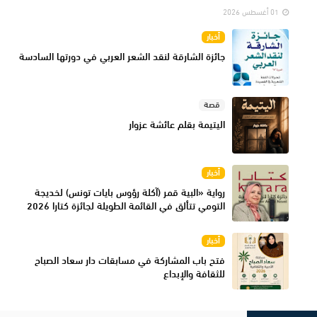
01 أغسطس 2026
أخبار
جائزة الشارقة لنقد الشعر العربي في دورتها السادسة
قصة
اليتيمة بقلم عائشة عزوار
أخبار
رواية «البية قمر (آكلة رؤوس بايات تونس) لخديجة
التومي تتألق في القائمة الطويلة لجائزة كتارا 2026
أخبار
فتح باب المشاركة في مسابقات دار سعاد الصباح
للثقافة والإبداع