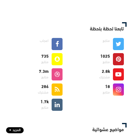
تابعنا لحظة بلحظة
متابع
اعجاب
735
1025
متابع
متابع
7.3m
2.8k
مشترك
متابع
286
18
متابع
مشترك
1.7k
متابع
مواضيع عشوائية
المزيد