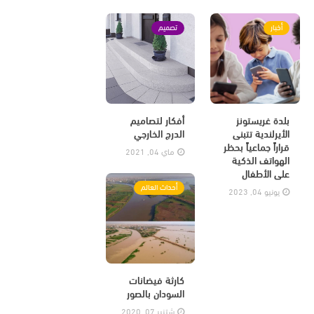
أخبار
تصميم
بلدة غريستونز
أفكار لتصاميم
الأيرلندية تتبنى
الدرج الخارجي
قراراً جماعياً بحظر
ماي 04, 2021
الهواتف الذكية
على الأطفال
أحداث العالم
يونيو 04, 2023
كارثة فيضانات
السودان بالصور
شتنبر 07, 2020