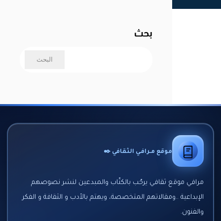
بحث
موقع مـرافـي الثقافي ✒️
مرافي موقع ثقافي يرحّب بالكتّاب والمبدعين لنشر نصوصهم
الإبداعية ..ومقالاتهم المتخصصة، ويهتم بالأدب و الثقافة و الفكر
والفنون.