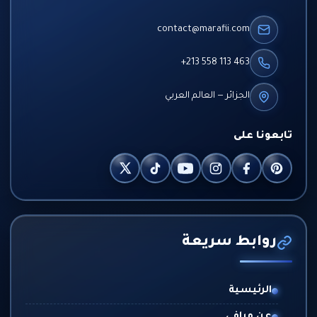
contact@marafii.com
+213 558 113 463
الجزائر — العالم العربي
تابعونا على
روابط سريعة
الرئيسية