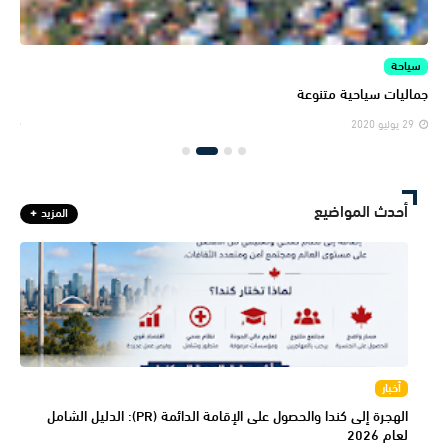
سياحة
الم
جماليات سياحية متنوعة
المن
29 يوليو 2020
29 يولي
أحدث المواضيع
المزيد
أخبار
الهجرة إلى كندا والحصول على الإقامة الدائمة (PR): الدليل الشامل
لعام 2026