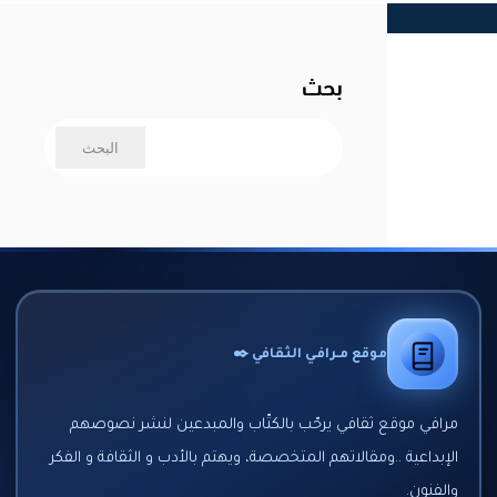
بحث
موقع مـرافـي الثقافي ✒️
مرافي موقع ثقافي يرحّب بالكتّاب والمبدعين لنشر نصوصهم
الإبداعية ..ومقالاتهم المتخصصة، ويهتم بالأدب و الثقافة و الفكر
والفنون.