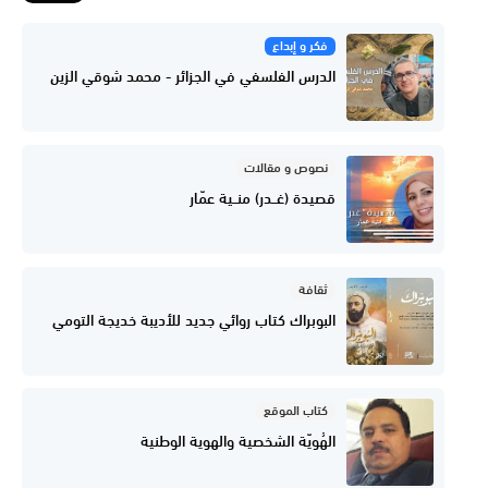
فكر و إبداع
الدرس الفلسفي في الجزائر - محمد شوقي الزين
نصوص و مقالات
قصيدة (غــدر) منــية عمّار
ثقافة
البوبراك كتاب روائي جديد للأديبة خديجة التومي
كتاب الموقع
الهُويّة الشخصية والهوية الوطنية