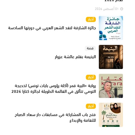
01 أغسطس 2026
أخبار
جائزة الشارقة لنقد الشعر العربي في دورتها السادسة
قصة
اليتيمة بقلم عائشة عزوار
أخبار
رواية «البية قمر (آكلة رؤوس بايات تونس) لخديجة
التومي تتألق في القائمة الطويلة لجائزة كتارا 2026
أخبار
فتح باب المشاركة في مسابقات دار سعاد الصباح
للثقافة والإبداع