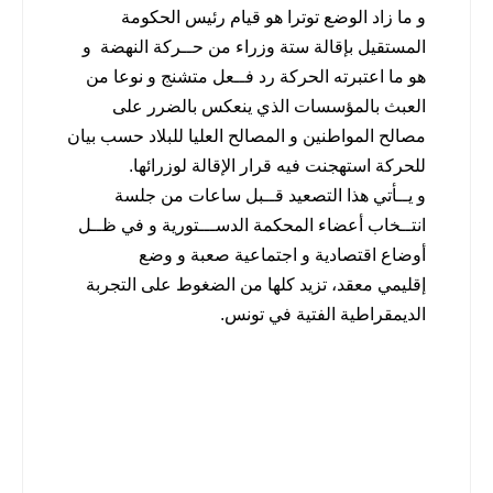
و ما زاد الوضع توترا هو قيام رئيس الحكومة
المستقيل بإقالة ستة وزراء من حــركة النهضة و
هو ما اعتبرته الحركة رد فــعل متشنج و نوعا من
العبث بالمؤسسات الذي ينعكس بالضرر على
مصالح المواطنين و المصالح العليا للبلاد حسب بيان
للحركة استهجنت فيه قرار الإقالة لوزرائها.
و يــأتي هذا التصعيد قــبل ساعات من جلسة
انتــخاب أعضاء المحكمة الدســـتورية و في ظــل
أوضاع اقتصادية و اجتماعية صعبة و وضع
إقليمي معقد، تزيد كلها من الضغوط على التجربة
الديمقراطية الفتية في تونس.