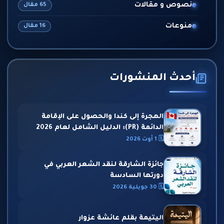
نصوص و مقالات
65 مقال
منوعات
16 مقال
أحدث المنشورات
الهجرة إلى كندا والحصول على الإقامة
الدائمة (PR): الدليل الشامل لعام 2026
🗓 1 أوت 2026
جائزة الشارقة لنقد الشعر العربي في
دورتها السادسة
🗓 30 جويلية 2026
اليتيمة بقلم عائشة عزوار