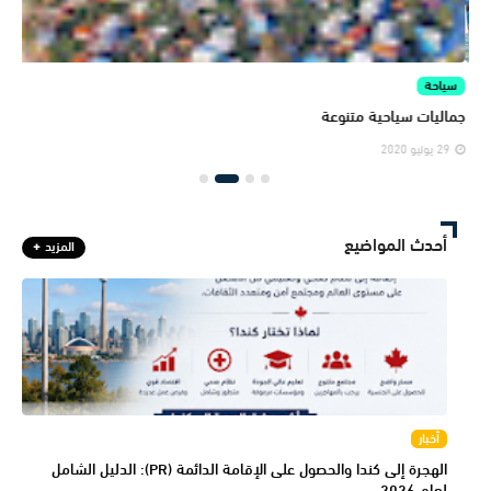
سياحة
الم
جماليات سياحية متنوعة
المن
29 يوليو 2020
29 يولي
أحدث المواضيع
المزيد
أخبار
الهجرة إلى كندا والحصول على الإقامة الدائمة (PR): الدليل الشامل
لعام 2026