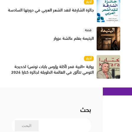
أخبار
جائزة الشارقة لنقد الشعر العربي في دورتها السادسة
قصة
اليتيمة بقلم عائشة عزوار
أخبار
رواية «البية قمر (آكلة رؤوس بايات تونس) لخديجة
التومي تتألق في القائمة الطويلة لجائزة كتارا 2026
بحث