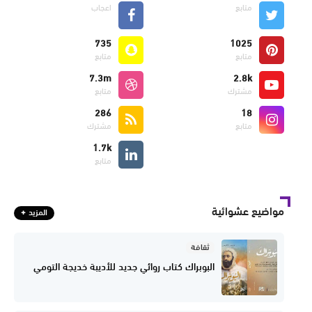
متابع
اعجاب
735
1025
متابع
متابع
7.3m
2.8k
مشترك
متابع
286
18
متابع
مشترك
1.7k
متابع
مواضيع عشوائية
المزيد
ثقافة
البوبراك كتاب روائي جديد للأديبة خديجة التومي