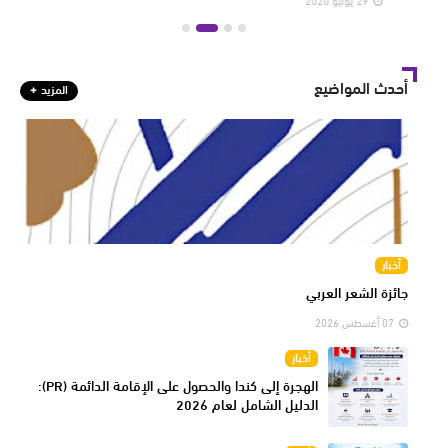
29 يوليو 2020
29 يولي
أحدث المواضيع
المزيد
أخبار
جائزة الشعر العربي
07 أغسطس 2026
أخبار
الهجرة إلى كندا والحصول على الإقامة الدائمة (PR):
الدليل الشامل لعام 2026