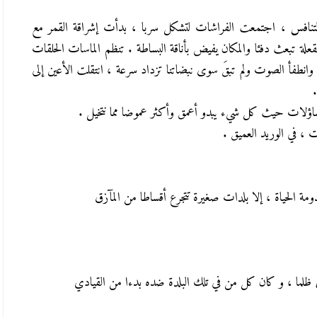
التنافس ، اجتمعت الفراشات لتشكل سربا ، بدأت إشراقة القمر مع
سياحة
لقعلة تبعث دفئا والمكان يفيض بأناقة البساطة . تنظم الماسات الحلقات
لتفاصل و الإجراءات
وجهة سياحية : سيدي بوسعيد تونس
وانطفأ الصوت ولم تبقَ سوى نبضاتنا تزداد سرعة ، انتقلت الأعين إلى
29 يوليو 2020
لتساؤلات حيث كل شيء يبدو أعمق وأكثر عموضا مما نتخيل .
 ، في الوريد العميق .
دومة الحياة ، إلا بلدات صغيرة تتجرع أقساطا من المآزق
ما ، و كان كل من في تلك البلدة ضده بدءا من القيادي