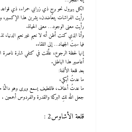
إنه الفجر…
الكل يهرول نحو برجٍ ذي زرابي حمراء، ذي قواعد 
رأيت الفراشات يتعاضدن، يشربن هذا الإكسير، ويح
رأيت معنى الوجود… معنى الحياة.
وأنا الذي كنت أظن أنه لا نعيم غير نعيم الدنيا،
تذ
فيا سبتَ الجهاد… إلى اللقاء.
إنها لحظة الرجوع،
علَّقت في كتفي شارة ناصرة 
أعاصير هذا الباطل.
بعد قلعة الألفة:
ما عدتُ أبكي،
ما عدتُ أخاف، فاللطيف يسمع ويرى وهو دائمًا 
جعل الله لكِ البركة والقدرة والفردوس أجمعين .
قلعة الأشاوس2 :