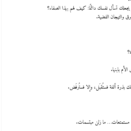
يجعلك تسأل نفسك دائمًا: كيف لهم بهذا الصفاء؟
برق والتيجان الفضية.
ة؟
الأم بابنها.
بذرة ألفة فستُقبَل، وإلا فستُرفَض.
 مستمتعات… ما زلن مبتسمات.