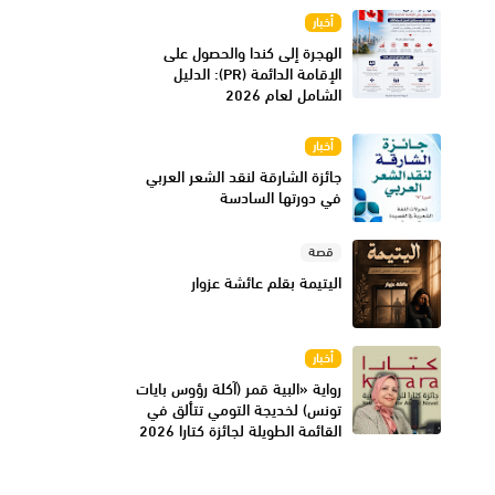
أخبار
الهجرة إلى كندا والحصول على
الإقامة الدائمة (PR): الدليل
الشامل لعام 2026
أخبار
جائزة الشارقة لنقد الشعر العربي
في دورتها السادسة
قصة
اليتيمة بقلم عائشة عزوار
أخبار
رواية «البية قمر (آكلة رؤوس بايات
تونس) لخديجة التومي تتألق في
القائمة الطويلة لجائزة كتارا 2026