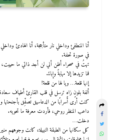
أنا المنطفئ وداخلي نار متأججة،
أنا الهادئ وداخلي
في صورة تحفة.
تهتُ في صحراء أظن أني لن أجد ذاتي ما حييت،
فما تزيدها إلا مهابةً وإباءً.
إنها قلعة… ويا لها من قلعة!
ألفة بلونٍ زاهٍ ترسل في قلب القارئ أطياف سعادة
كنت أرى أسرابًا من الدعاسيق تُصفِّق بأجنحتها وت
داعب المنظر روحي، فأردت معرفة ما تحويه.
دخلت…
كل سكانها من الطبقة النبيلة،
كانت وجوههم منيرة، 
إنها مخلوقات دائمة السرور، يحوم فوقها نجوم متلألئة