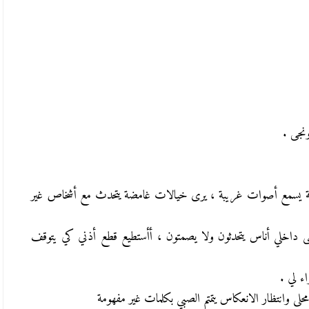
ونجى .
بة يسمع أصوات غريبة ، يرى خيالات غامضة يتحدث مع أشخاص غير
ى داخلي أناس يتحدثون ولا يصمتون ، أأستطيع قطع أذني كي يتوقف
ء لي .
 محلى وانتظار الانعكاس يتمتم الصبي بكلمات غير مفهومة