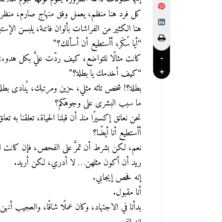
كل فرد هنا منظم، يعمل وفق منهاج صارم،
منظر 
هنا الكثير من الفراشات بألوان فاتنة، يلبسن الإست
“أيا سُكَر، أأستطيع أن أسألك؟”
كانت مثالًا للتواضع، كيف ردّت عليَّ بكل هدوء:
-
“كيف أخدمك يا بطلة؟”
+
بطلة؟! شخص تائه مثلي، حزين ومرتبك، يُنادى بطل
ما سبب البشرى على وجوهكم؟
نحن نعانق إكسيرًا منذ أن قبلنا الحياة، تعلقنا به تعلق 
أأستطيع أنا أيضًا؟
نعم، لكن بشرط أن تمرَّ على الفحص، فإن كانت لك 
ريد أن أكون مثلهن… لا أدري، لكن أريد.
إنه فحص إيجابي.
أنا مقبول.
بدأنا في الاجتهاد، وكان عملًا شاقًا،
والعجيب أنهن