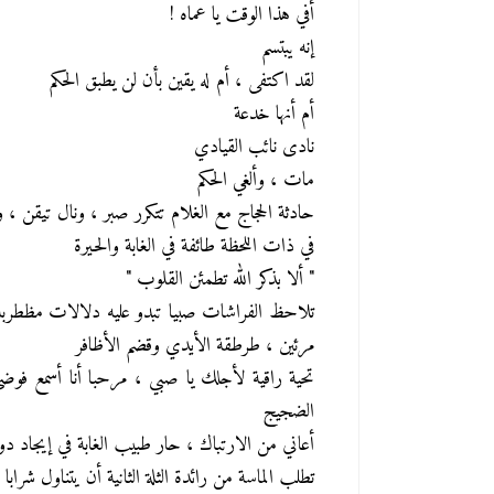
أفي هذا الوقت يا عماه !
إنه يبتسم
لقد اكتفى ، أم له يقين بأن لن يطبق الحكم
أم أنها خدعة
نادى نائب القيادي
مات ، وألغي الحكم
حادثة الحجاج مع الغلام تتكرر صبر ، ونال تيقن ، 
في ذات اللحظة طائفة في الغابة والحيرة
" ألا بذكر الله تطمئن القلوب "
تلاحظ الفراشات صبيا تبدو عليه دلالات مظطر
مرئين ، طرطقة الأيدي وقضم الأظافر
تحية راقية لأجلك يا صبي ،
مرحبا أنا أسمع فوض
الضجيج
أعاني من الارتباك ، حار طبيب الغابة في إيجاد دوا
تطلب الماسة من رائدة الثلة الثانية أن يتناول شرابا