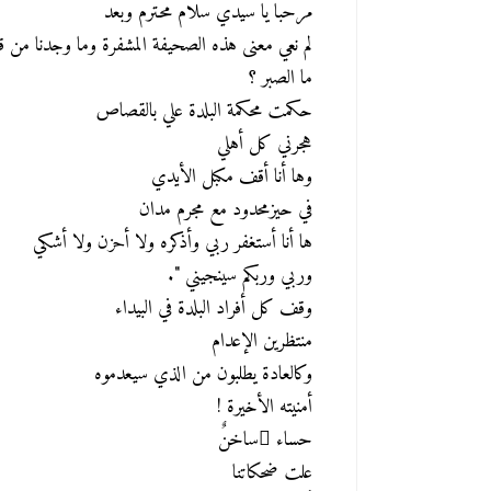
مرحبا يا سيدي سلام محترم وبعد
لم نعي معنى هذه الصحيفة المشفرة وما وجدنا من قوم
ما الصبر ؟
حكمت محكمة البلدة علي بالقصاص
هجرني كل أهلي
وها أنا أقف مكبل الأيدي
في حيزمحدود مع مجرم مدان
ها أنا أستغفر ربي وأذكره ولا أحزن ولا أشكي
وربي وربكم سينجيني ".
وقف كل أفراد البلدة في البيداء
منتظرين الإعدام
وكالعادة يطلبون من الذي سيعدموه
أمنيته الأخيرة !
حساء ٌساخنٌ
علت ضحكاتنا