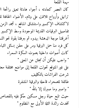
مهمة القلعة
كان العصر كعادته ، أجواء هادئة تعبق برائحة 
المعرض
سياحة
تراتيل وأرواح تلاقت على وئام. الأضواء الخافتة ل
المنتجعات السياحية التركية خدمات في زمن الكورونا
الهجرة إلى كندا بكل ا
لاكتشاف الإكسير واستنشاق المنافع ، تجمد الزمن 
29 يوليو 2020
29 يوليو 2020
تفاصيل البرقيات القديمة الموجودة وسط الإكسير .
أغرقتنا موجة الدهشة بهدوء ثم جرفتنا بقوة نحو ا
كل فرد منا حمل البرقية ومر على حقن بسائل الثبات
كانت أصوات داخلية بصوت السكرة السمراء
" واجب عليكن أن تبحثن عن المعنى "
على غير المتوقع تحولت القلعة إلى مواضع مختلفة مع
شرعت الفراشات بالتكليف
طائفة للصحراء قاحلة والبرقية المشفرة
" واصبر وما صبرك إلا بالله "
حيث تتبع حياة رجل مسكين حكم عليه بالقصاص ظل
تتحدث رائدة الثلة الأولى مع المظلوم "