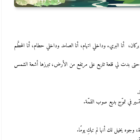
 بركان،
أنا البريء وداخلي اتهام،
أنا الصامد وداخلي حطام،
أنا المحطَّم
حتى بدت لي قلعة تتربع على مرتفع من الأرض، تبرزها أشعة الشمس
.
سير في تموّج بديع صوب القمّة.
وجوه يخيل لك أنها لم تبكِ يومًا.
.