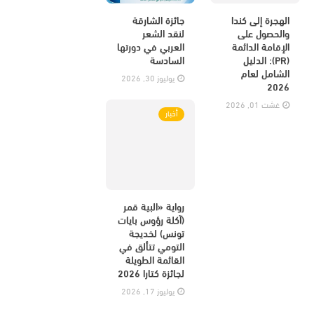
الهجرة إلى كندا
جائزة الشارقة
والحصول على
لنقد الشعر
الإقامة الدائمة
العربي في دورتها
(PR): الدليل
السادسة
الشامل لعام
يوليوز 30, 2026
2026
غشت 01, 2026
أخبار
رواية «البية قمر
(آكلة رؤوس بايات
تونس) لخديجة
التومي تتألق في
القائمة الطويلة
لجائزة كتارا 2026
يوليوز 17, 2026