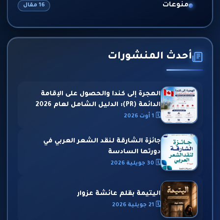
منوعات
16 مقال
أحدث المنشورات
الهجرة إلى كندا والحصول على الإقامة
الدائمة (PR): الدليل الشامل لعام 2026
🗓 1 أوت 2026
جائزة الشارقة لنقد الشعر العربي في
دورتها السادسة
🗓 30 جويلية 2026
اليتيمة بقلم عائشة عزوار
🗓 21 جويلية 2026