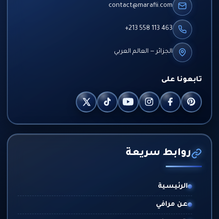
contact@marafii.com
+213 558 113 463
الجزائر — العالم العربي
تابعونا على
روابط سريعة
الرئيسية
عن مرافي