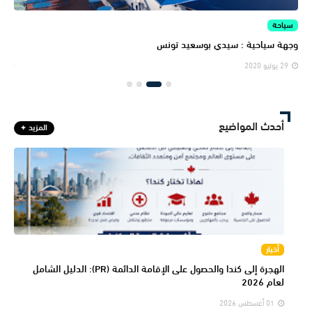
سياحة
الم
جماليات سياحية متنوعة
المن
29 يوليو 2020
29 يولي
أحدث المواضيع
المزيد
أخبار
الهجرة إلى كندا والحصول على الإقامة الدائمة (PR): الدليل الشامل
لعام 2026
01 أغسطس 2026