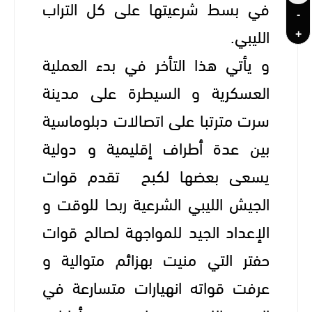
في بسط شرعيتها على كل التراب
-
+
الليبي.
و يأتي هذا التأخر في بدء العملية
العسكرية و السيطرة على مدينة
سرت مترتبا على اتصالات دبلوماسية
بين عدة أطراف إقليمية و دولية
يسعى بعضها لكبح تقدم قوات
الجيش الليبي الشرعية ربحا للوقت و
الإعداد الجيد للمواجهة لصالح قوات
حفتر التي منيت بهزائم متوالية و
عرفت قواته انهيارات متسارعة في