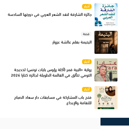
أخبار
جائزة الشارقة لنقد الشعر العربي في دورتها السادسة
قصة
اليتيمة بقلم عائشة عزوار
أخبار
رواية «البية قمر (آكلة رؤوس بايات تونس) لخديجة
التومي تتألق في القائمة الطويلة لجائزة كتارا 2026
أخبار
فتح باب المشاركة في مسابقات دار سعاد الصباح
للثقافة والإبداع