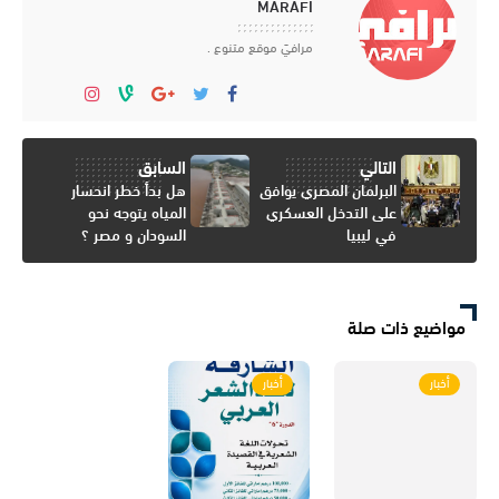
MARAFI
مرافيَ موقع متنوع .
التالي
السابق
البرلمان المصري يوافق
هل بدأ خطر انحسار
على التدخل العسكري
المياه يتوجه نحو
في ليبيا
السودان و مصر ؟
مواضيع ذات صلة
أخبار
أخبار