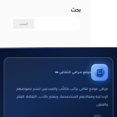
بحث
موقع مـرافـي الثقافي ✒️
مرافي موقع ثقافي يرحّب بالكتّاب والمبدعين لنشر نصوصهم
الإبداعية ومقالاتهم المتخصصة، ويهتم بالأدب، الثقافة، الفكر،
والفنون.