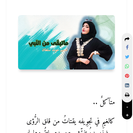
متآكلٌ ..
-
+
كالغيمِ في تجوِيفه يقتاتُ من قلق الرُّؤى