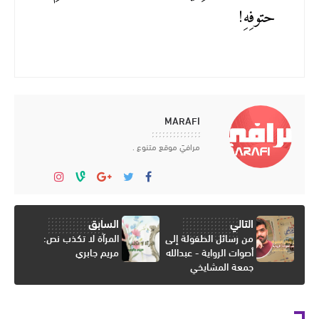
حتوفِهِ!
MARAFI
مرافيَ موقع متنوع .
التالي
السابق
من رسائل الطفولة إلى
المرآة لا تكذب نص:
أصوات الرواية - عبدالله
مريم جابري
جمعة المشايخي