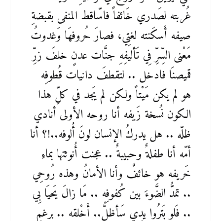
غُربته لصَدري خَائفاً فاسّاقط المنفى بقبضةِ
صيفه أَسكَنته لغتِي، فصارَ حُروفهَا وَغدوتُ
مَعْنى السِّرِّ فِي تَأليفِهِ جنَّات عدنٍ خلفَ زرِّ
قميصنَا فادخل .. لتقطفَ دانيات قُطوفِه
هو لم يكن مَيْتاً ولكن لم يَجد في كلِّ هذا
الكون نُسخة زَيفه أنا روحه الأولى أنادي
ظلّه .. هل يدركُ الإنسان لونَ أُلوفه..!؟ أنا
أمّه أنا طفلةٌ وحبيبةٌ .. عجنت أُنوثتها بماءِ
خَريفه هو خائفٌ وأنا الأمانُ وهذه رُوحِي
.. تمدُّ الضَّوءَ بين كُفوفِه .. مَا زالَ يَحيَا بِي
.. فَلو بَترُوا يدِي سَأظلُّ.. أَخْلقه .. برغمِ