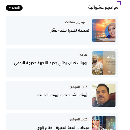
مواضيع عشوائية
المزيد
نصوص و مقالات
قصيدة (غــدر) منــية عمّار
ثقافة
البوبراك كتاب روائي جديد للأديبة خديجة التومي
كتاب الموقع
الهُويّة الشخصية والهوية الوطنية
كتاب الموقع
ميعاد .. قصة قصيرة - ختام زاوي