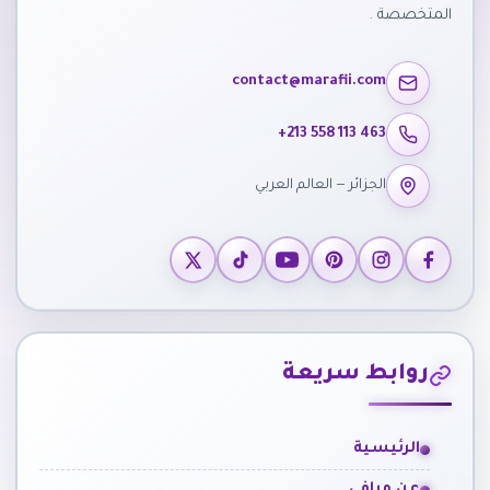
المتخصصة .
contact@marafii.com
+213 558 113 463
الجزائر — العالم العربي
روابط سريعة
الرئيسية