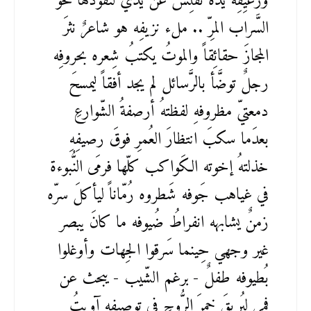
ورغيِفِه يدهُ تفتِّش عن يدي لتقُودها نحو
السَّراب المرِّ .. ملء نزيفِه هو شاعرٌ نثرَ
المجازَ حقائِقاً والموتُ يكتبُ شِعره بحروفِه
رجلٌ توضَّأ بالرَّسائل لم يجد أفقاً ليمسحَ
دمعتيّ مظروفهِ لفظتهُ أرصفةُ الشّوارعِ
بعدَما سكبَ انتظارَ العُمرِ فوقَ رصيفِهِ
خذلتهُ إخوته الكَواكب كلّها فرمَى النُّبوءة
في غياهب جَوفه شَطروه رُمّاناً ليأكلَ سرّه
زمنٌ يشابهه انفراطُ ضُيوفه ما كانَ يبصر
غير وجهي حِينما سَرقوا الجِهات وأوغلوا
بُطيوفه طفلٌ - برغم الشّيب - يبحث عن
فمي ليُريقَ خمرَ الرُّوحِ في توصيفِه آويتُ