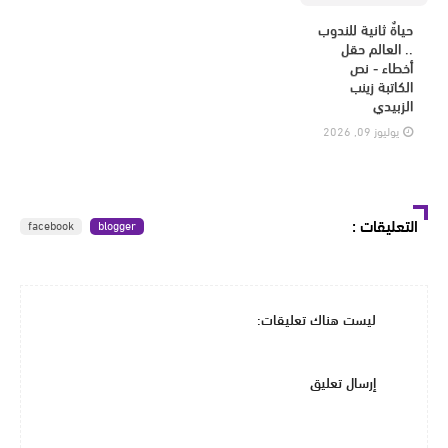
حياةٌ ثانية للندوب
.. العالم حقل
أخطاء - نص
الكاتبة زينب
الزبيدي
يوليوز 09, 2026
التعليقات
:
facebook
blogger
ليست هناك تعليقات:
إرسال تعليق