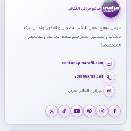
موقع مرافي الثقافي
مرافي موقع ثقافي للنشر المعرفي و الفكري والأدبي، يرحّب
بالكتّاب والمبدعين لنشر نصوصهم الإبداعية ومقالاتهم
المتخصصة .
contact@marafii.com
+213 558 113 463
الجزائر — العالم العربي