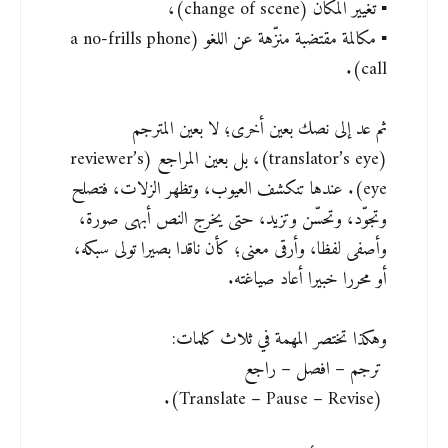
▪️ تغيير المكان (change of scene)،
▪️ مكالمة مقتضبة منزّهة عن اللغو (a no-frills phone
call).
ثم عد إلى نصك بعين أخرى؛ لا بعين المترجم
(translator’s eye)، بل بعين المراجع (reviewer’s
eye). عندها تنكشف العيوب، وتظهر الزلات، فتصلح
وتجوّد، وتحسّن وتزيد، حتى يخرج النص أبهى صورة،
وأصفى لفظا، وأرقى معنى؛ كأن ناقدا بصيرا تولى سبكه،
أو محررا خبيرا أعاد صياغته.
وهكذا تختصر المهمة في ثلاث كلمات:
ترجم – افصل – راجع
(Translate – Pause – Revise).