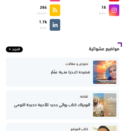
286
18
متابع
مشترك
1.7k
متابع
مواضيع عشوائية
المزيد
نصوص و مقالات
قصيدة (غــدر) منــية عمّار
ثقافة
البوبراك كتاب روائي جديد للأديبة خديجة التومي
كتاب الموقع