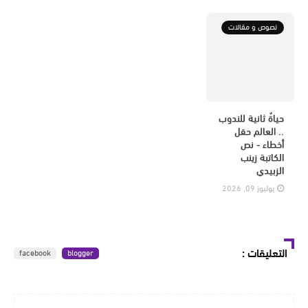
نصوص و مقالات
حياةٌ ثانية للندوب
.. العالم حقل
أخطاء - نص
الكاتبة زينب
الزبيدي
يوليوز 09, 2026
التعليقات
:
facebook
blogger