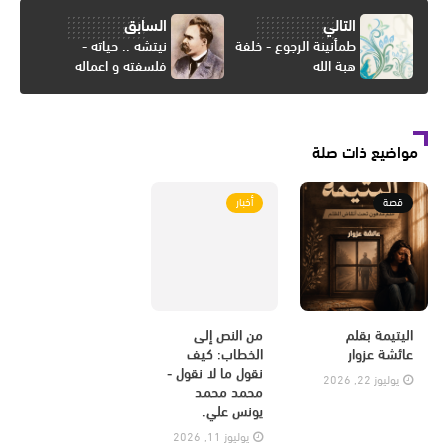
التالي
السابق
طمأنينة الرجوع - خلفة
نيتشه .. حياته -
هبة الله
فلسفته و اعماله
مواضيع ذات صلة
قصة
أخبار
اليتيمة بقلم
من النص إلى
عائشة عزوار
الخطاب: كيف
نقول ما لا نقول -
يوليوز 22, 2026
محمد محمد
يونس علي.
يوليوز 11, 2026