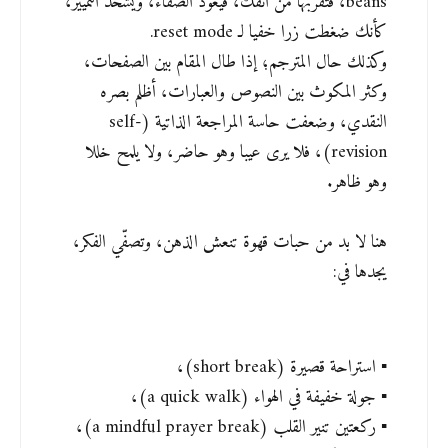
beans، فتقربها من أنفك، فيعود الصفاء، ويُشحذ التمييز،
كأنك ضغطت زرا خفيا لـ reset mode.
وكذلك حال المترجم؛ إذا طال المقام بين الصفحات،
وكثر المكوث بين النصوص والعبارات، أظلم بصره
النقدي، وضعفت حاسة المراجعة الذاتية (self-
revision)، فلا يرى عيبا وهو حاضر، ولا يلمح خللا
وهو ظاهر.
هنا لا بد من حبات قهوة تنعش الذهن، وتصفّي الفكر،
يجدها في:
▪️ استراحة قصيرة (short break)،
▪️ جولة خفيفة في الهواء (a quick walk)،
▪️ ركعتين تنير القلب (a mindful prayer break)،