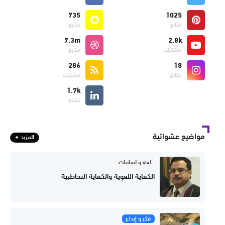
735
1025
متابع
متابع
7.3m
2.8k
مشترك
متابع
286
18
متابع
مشترك
1.7k
متابع
مواضيع عشوائية
المزيد
لغة و لسانيات
الكفاية اللغوية والكفاية التخاطبية
فكر و إبداع