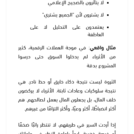
لا يتأثرون بالضجيج الإعلامي
لا يشترون لأن "الجميع يشتري"
يعتمدون على التحليل لا على
العاطفة
مثال واقعي
: في موجة العملات الرقمية، كثير
من الأثرياء لم يدخلوا السوق حتى درسوا
المشروع بدقة
الثروة ليست نتيجة ذكاء خارق أو حظ نادر. هي
نتيجة سلوكيات وعادات ثابتة. الأثرياء لا يركضون
خلف المال، بل يجعلون المال يعمل لصالحهم. هم
أكثر انضباطًا، أكثر وعيًا، وأكثر التزامًا من غيرهم.
إذا أردت السير في طريقهم، لا تنتظر راتبًا ضخمًا
أو فرصة ذهبية. ابدأ بإعادة النظر في عاداتك