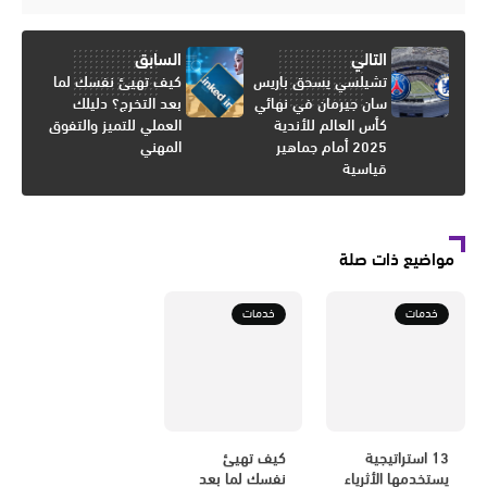
التالي
السابق
تشيلسي يسحق باريس
كيف تهيئ نفسك لما
سان جيرمان في نهائي
بعد التخرج؟ دليلك
كأس العالم للأندية
العملي للتميز والتفوق
2025 أمام جماهير
المهني
قياسية
مواضيع ذات صلة
خدمات
خدمات
13 استراتيجية
كيف تهيئ
يستخدمها الأثرياء
نفسك لما بعد