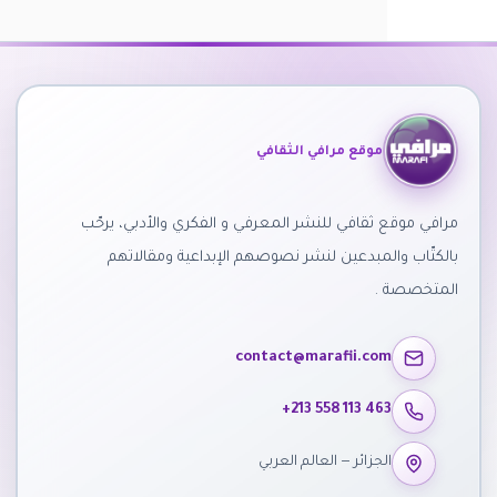
موقع مرافي الثقافي
مرافي موقع ثقافي للنشر المعرفي و الفكري والأدبي، يرحّب
بالكتّاب والمبدعين لنشر نصوصهم الإبداعية ومقالاتهم
المتخصصة .
contact@marafii.com
+213 558 113 463
الجزائر — العالم العربي