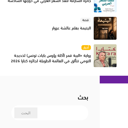
جائزة الشارقة لنقد الشعر العربي في دورتها السادسة
قصة
اليتيمة بقلم عائشة عزوار
أخبار
رواية «البية قمر (آكلة رؤوس بايات تونس) لخديجة
التومي تتألق في القائمة الطويلة لجائزة كتارا 2026
بحث