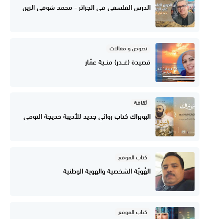
الدرس الفلسفي في الجزائر - محمد شوقي الزين
نصوص و مقالات
قصيدة (غــدر) منــية عمّار
ثقافة
البوبراك كتاب روائي جديد للأديبة خديجة التومي
كتاب الموقع
الهُويّة الشخصية والهوية الوطنية
كتاب الموقع